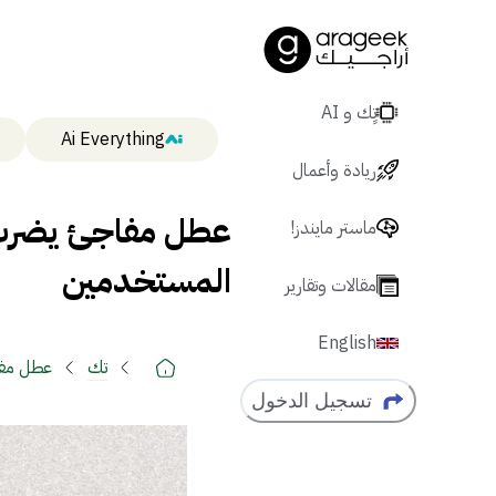
تٍك و AI
Ai Everything
ريادة وأعمال
عطل مفاجئ يضرب يو
ماستر مايندز!
المستخدمين
مقالات وتقارير
English
تك
عطل مفاج
تسجيل الدخول