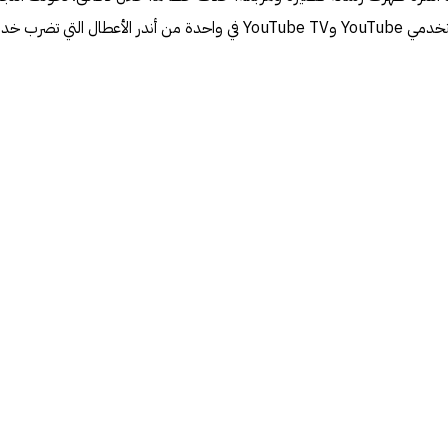
الروتينية إلى انقطاع عالمي أربك مستخدمي YouTube وYouTube TV في واحدة من أندر الأعطال التي ت