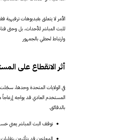
الأمر لا يتعلق بفيديوهات ترفيهية 
للبث المباشر للأحداث، بل وحتى قنا
وارتباط لحظي بالجمهور
أثر الانقطاع على المس
المستخدم العادي قد يواجه إزعاجاً 
بالدقائق.
توقف البث المباشر يعني خسا
المعلِنون قد يتأثرون بتقلبا