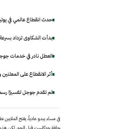
حدث انقطاع عالمي في يوتيو
بدأت الشكاوى تزداد بسرعة، حيث بلغت أكثر من 280
العطل نادر في خدمات جوجل 
أثر الانقطاع على المعلنين
لم تقدم جوجل تفسيرًا رسمي
في مساء يبدو عادياً، يفتح الملايين تط
حلقة بودكاست قبل النوم. لكن هذه 