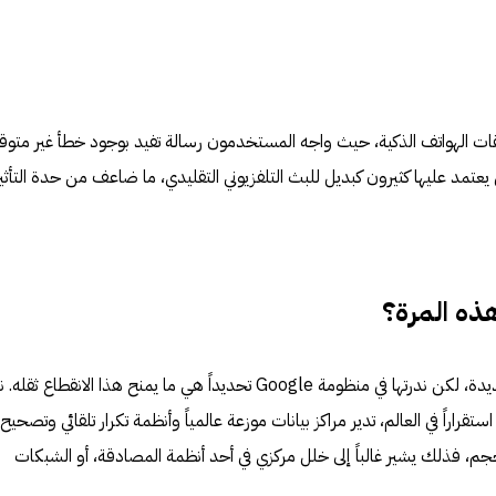
قات الهواتف الذكية، حيث واجه المستخدمون رسالة تفيد بوجود خطأ غير متوق
ثرت خدمة YouTube TV، التي يعتمد عليها كثيرون كبديل للبث التلفزيوني التقليدي، ما ضاعف من حدة التأثي
 هذه المرة؟
أعطال الخدمات السحابية ليست جديدة، لكن ندرتها في منظومة Google تحديداً هي ما يمنح هذا الانقطاع 
تقراراً في العالم، تدير مراكز بيانات موزعة عالمياً وأنظمة تكرار تلقائي وتصحيح 
جم، فذلك يشير غالباً إلى خلل مركزي في أحد أنظمة المصادقة، أو الشبكات