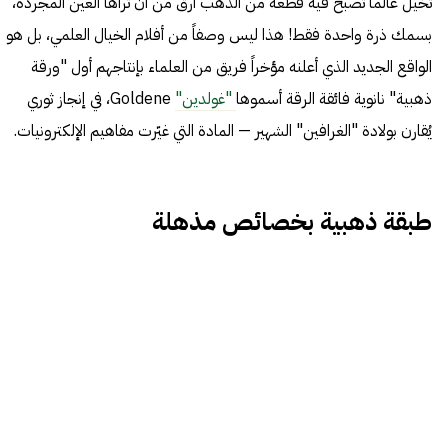
تخيل عالماً تصبح فيه قطعة من الذهب أرق من أن تراها العين المجردة،
بسمك ذرة واحدة فقط! هذا ليس وصفاً من أفلام الخيال العلمي، بل هو
الواقع الجديد الذي أعلنه مؤخراً فريق من العلماء بإنتاجهم أول "ورقة
ذهبية" نانوية فائقة الرقة أسموها
"غولدين"
Goldene، في إنجاز ثوري
يُقارن بولادة "الغرافين" الشهير — المادة التي غيّرت مفاهيم الإلكترونيات.
طبقة ذهبية بخصائص مذهلة