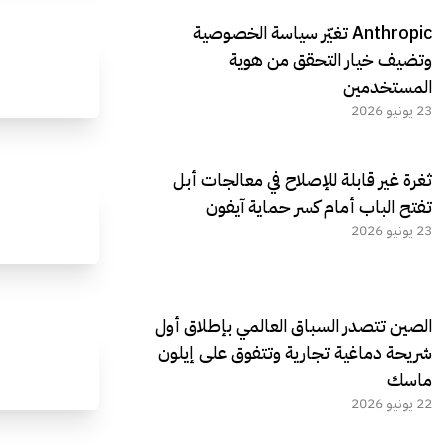
Anthropic تغيّر سياسة الخصوصية
وتضيف خيار التحقق من هوية
المستخدمين
23 يونيو 2026
ثغرة غير قابلة للإصلاح في معالجات أبل
تفتح الباب أمام كسر حماية آيفون
23 يونيو 2026
الصين تتصدر السباق العالمي بإطلاق أول
شريحة دماغية تجارية وتتفوق على إيلون
ماسك
22 يونيو 2026