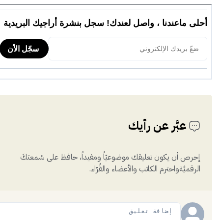
عبَّر عن رأيك
إحرص أن يكون تعليقك موضوعيّاً ومفيداً، حافظ على سُمعتكَ
الرقميَّةواحترم الكاتب والأعضاء والقُرّاء.