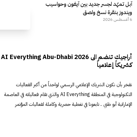
آبل تمهّد لجسر جديد بين آيفون وحواسيب
ويندوز بنقرة نسخ ولصق
6 أغسطس 2026
أراجيك تنضم الى AI Everything Abu-Dhabi 2026
كشريكاً إعلامياً
نفخر بأن نكون الشريك الإعلامي الرسمي لواحداً من أكبر الفعاليات
التكنولوجية في المنطقة AI Everything والذي تقام فعالياته في العاصمة
الإماراتية أبو ظبي .. تابعونا في تغطية حصرية وكاملة لفعاليات المؤتمر