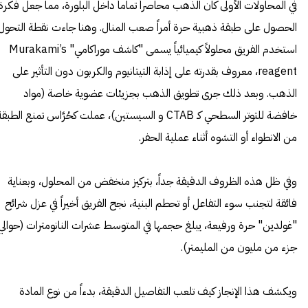
في المحاولات الأولى كان الذهب محاصراً تماماً داخل البلورة، مما جعل فكرة
الحصول على طبقة ذهبية حرة أمراً صعب المنال. وهنا جاءت نقطة التحول
استخدم الفريق محلولاً كيميائياً يسمى "كاشف موراكامي" Murakami’s
reagent، معروف بقدرته على إذابة التيتانيوم والكربون دون التأثير على
الذهب. وبعد ذلك جرى تطويق الذهب بجزيئات عضوية خاصة (مواد
خافضة للتوتر السطحي كـ CTAB و السيستين)، عملت كحُرَّاس تمنع الطبق
من الانطواء أو التشوه أثناء عملية الحفر.
وفي ظل هذه الظروف الدقيقة جداً، بتركيز منخفض من المحلول، وبعناية
فائقة لتجنب سوء التفاعل أو تحطم البنية، نجح الفريق أخيراً في عزل شرائح
"غولدين" حرة ورفيعة، يبلغ حجمها في المتوسط عشرات النانومترات (حوالي
جزء من مليون من المليمتر).
ويكشف هذا الإنجاز كيف تلعب التفاصيل الدقيقة، بدءاً من نوع المادة