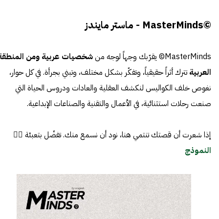
©MasterMinds - ماستر مايندز
MasterMinds© يقرّبك وجهاً لوجه من
شخصيات عربية ومن المنطقة
العربية
تترك أثراً حقيقياً، وتفكّر بشكل مختلف، وتبني بجرأة. في كل حوار،
نغوص خلف الكواليس لنكشف العقلية والعادات ودروس الحياة التي
صنعت رحلات استثنائية، في الأعمال والتقنية والصناعات الإبداعية.
إذا شعرت أن قصتك تنتمي هنا، نود أن نسمع منك. تفضّل بتعبئة 👈🏼
النموذج