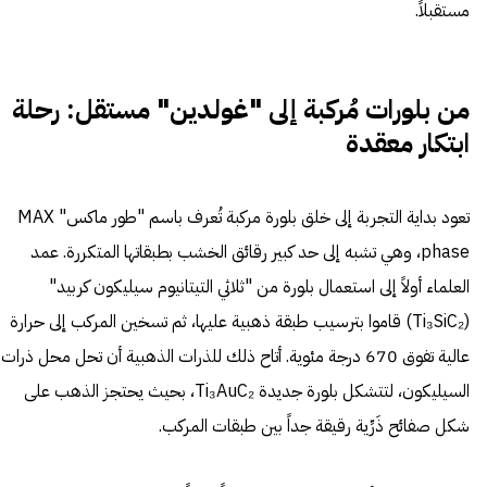
مستقبلاً.
من بلورات مُركبة إلى "غولدين" مستقل: رحلة
ابتكار معقدة
تعود بداية التجربة إلى خلق بلورة مركبة تُعرف باسم "طور ماكس" MAX
phase، وهي تشبه إلى حد كبير رقائق الخشب بطبقاتها المتكررة. عمد
العلماء أولاً إلى استعمال بلورة من "ثلاثي التيتانيوم سيليكون كربيد"
(Ti₃SiC₂) قاموا بترسيب طبقة ذهبية عليها، ثم تسخين المركب إلى حرارة
عالية تفوق 670 درجة مئوية. أتاح ذلك للذرات الذهبية أن تحل محل ذرات
السيليكون، لتتشكل بلورة جديدة Ti₃AuC₂، بحيث يحتجز الذهب على
شكل صفائح ذَرِّية رقيقة جداً بين طبقات المركب.