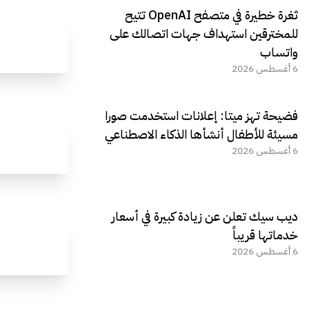
ثغرة خطيرة في متصفح OpenAI تتيح
للمخترقين استهداف جهات اتصالك على
واتساب
6 أغسطس 2026
فضيحة تهز ميتا: إعلانات استخدمت صورا
مسيئة للأطفال أنشأها الذكاء الاصطناعي
6 أغسطس 2026
ديب سيك تعلن عن زيادة كبيرة في أسعار
خدماتها قريباً
6 أغسطس 2026