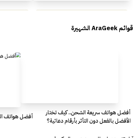
محمد بدوي من Falak Startups
يتحدث الى أراجيك خلال فعاليات Ai
يتحدثان ال
قوائم AraGeek الشهيرة
Egypt
Everything Egypt
أفضل هواتف سريعة الشحن.. كيف تختار
أفضل هواتف التصو
الأفضل بالفعل دون التأثر بأرقام دعائية؟