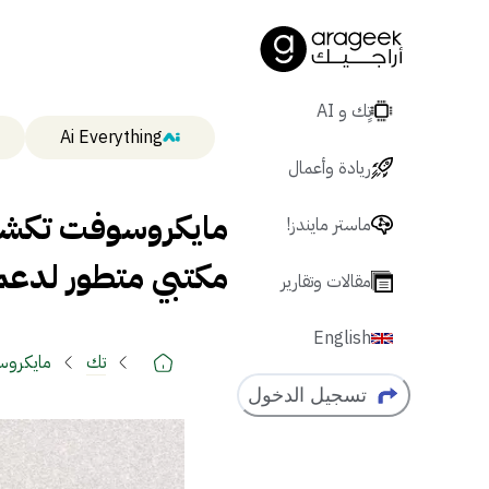
تٍك و AI
Ai Everything
ريادة وأعمال
مايكروسوفت تكش
ماستر مايندز!
مكتبي متطور لدعم
مقالات وتقارير
English
تك
مايكروس
تسجيل الدخول