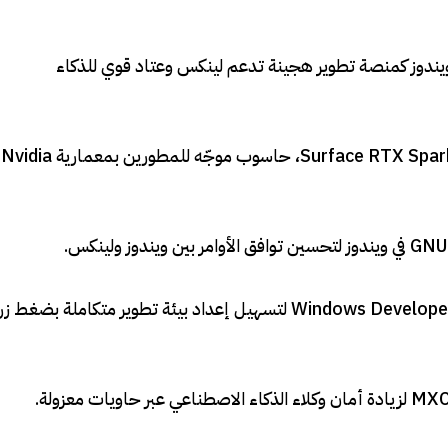
ندوز كمنصة تطوير هجينة تدعم لينكس وعتاد قوي للذكاء
تم الكشف عن Surface RTX Spark Dev Box، حاسوب موجّه للمطورين بمعمارية Nvidia
.
اعتماد Windows Developer Configurations لتسهيل إعداد بيئة تطوير متكاملة بضغط زر
.