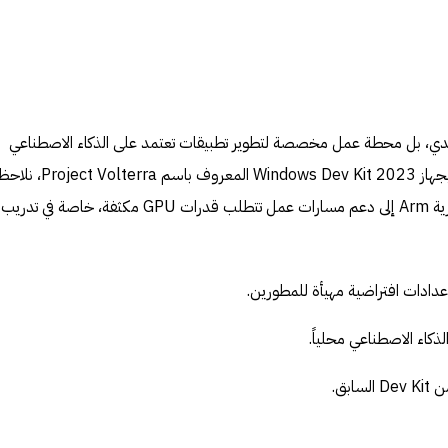
يدي، بل محطة عمل مخصصة لتطوير تطبيقات تعتمد على الذكاء الاصطناعي
ومعالجة النماذج محلياً. وإذا قارناه بجهاز Windows Dev Kit 2023 المعروف باسم Project Volterra، 
انتقال مايكروسوفت من دعم معمارية Arm إلى دعم مسارات عمل تتطلب قدرات GPU مكثفة، خاصة في تدريب
ذكاء الاصطناعي محلياً.
ابق.