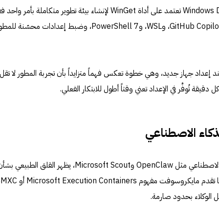
ميزة Windows Developer Configurations تعتمد على أداة WinGet لإنشاء بيئة تطوير متكاملة بأمر و
الفكرة بسيطة: تثبيت VS Code، وGitHub Copilot، وWSL، وPowerShell 7، وضبط إعدادات محسّ
ند إعداد جهاز جديد، وهي خطوة تعكس فهماً متزايداً بأن تجربة المطور لا تقل
قيقة تُوفَّر في الإعداد تعني وقتاً أطول للابتكار الفعلي.
لذكاء الاصطناعي
مع تصاعد الحديث عن وكلاء الذكاء الاصطناعي مثل OpenClaw وMicrosoft Scout، يظهر القلق الطبيعي بش
الصلاحيات والوصول إلى البيانات. هن
لوكلاء بحدود صارمة.