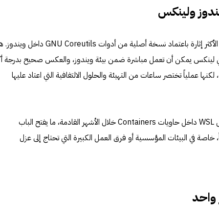
ندوز ولينكس
على مستوى البرمجيات، جاء الإعلان الأكثر إثارة باعتماد نسخة أصلية من أدوات GNU Coreutils دا
ة في لينكس يمكن أن تعمل مباشرة ضمن بيئة ويندوز، والعكس صحيح بدرجة أك
لكنها عملياً تختصر ساعات من التهيئة والحلول الالتفافية التي اعتاد عليها
كما كشفت الشركة عن خطط لتشغيل WSL داخل حاويات Containers خلال الأشهر القادمة، ما يفتح الباب
اً، خاصة في البيئات المؤسسية أو فرق العمل الكبيرة التي تحتاج إلى عزل
 واحد