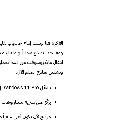
الفكرة هنا ليست إنتاج حاسوب تقل
وتشغيل نماذج التعلم الآلي.
يشغّل Windows 11 Pro بإعدادات افتراضية مهيأة للمطورين.
يركّز على تسريع سيناريوهات ال
مرشح لأن يكون أعلى سعراً من Dev Kit الس