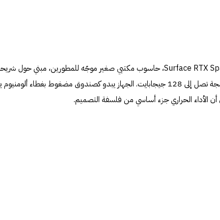
أبرز إعلان عتادي كان Surface RTX Spark Dev Box، حاسوب مكتبي صغير موجّه للمطورين، مبني حول شريح
Nvidia RTX Spark مع ذاكرة مدمجة تصل إلى 128 جيجابايت. الجهاز يبدو كصندوق مضغوط بغطاء ألومني
أن الأداء الحراري جزء أساسي من فلسفة التصميم.