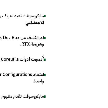
مايكروسوفت تعيد تعريف وي
الاصطناعي
.
وشريحة RTX
.
أُدمجت أدوات GNU Coreutils في ويندوز لتحسين توافق الأوامر بين ويندوز ولينكس
واحدة
.
مايكروسوفت تقدم مفهوم MXC لزيادة أمان وكلاء الذكاء الاصطناعي عبر حاويات معزولة