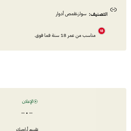
سولز
،
تقمص أدوار
التصنيف
:
مناسب من عمر 18 سنة فما فوق.
الإعلان
— • —
تقييم أراجيك