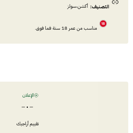
أكشن
،
سولز
التصنيف
:
مناسب من عمر 18 سنة فما فوق.
الإعلان
— • —
تقييم أراجيك