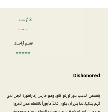
الإعلان
— • —
تقييم أراجيك
Dishonored
يتقمص اللاعب دور كورفو أتانو، وهو حارس إمبراطورة الجزر الذي
اتُهم بقتلها، لذا يقرر أن يكون قاتلاً مأجوراً للانتقام ممن تآمروا
ضده. يساعد كورفو في سعيه جماعة الموالونر وهم مجموعة