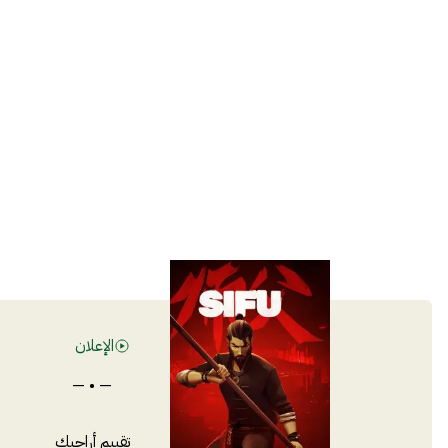
الإعلان
— • —
تقييم أراجيك