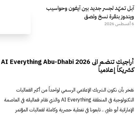
آبل تمهّد لجسر جديد بين آيفون وحواسيب
ويندوز بنقرة نسخ ولصق
6 أغسطس 2026
أراجيك تنضم الى AI Everything Abu-Dhabi 2026
كشريكاً إعلامياً
نفخر بأن نكون الشريك الإعلامي الرسمي لواحداً من أكبر الفعاليات
التكنولوجية في المنطقة AI Everything والذي تقام فعالياته في العاصمة
الإماراتية أبو ظبي .. تابعونا في تغطية حصرية وكاملة لفعاليات المؤتمر