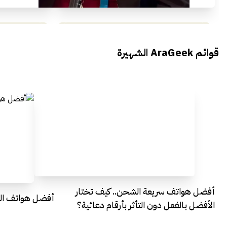
محمد بدوي من Falak Startups
يتحدث الى أراجيك خلال فعاليات Ai
يتحدثان ال
قوائم AraGeek الشهيرة
Egypt
Everything Egypt
أفضل هواتف سريعة الشحن.. كيف تختار
أفضل هواتف التصو
الأفضل بالفعل دون التأثر بأرقام دعائية؟