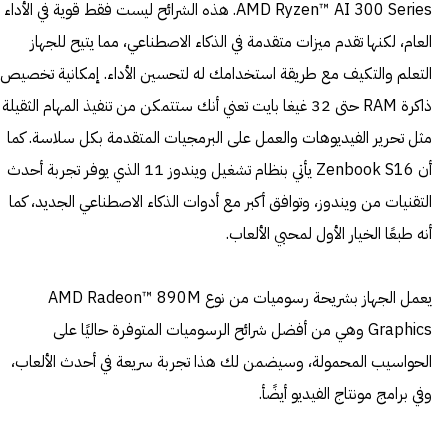
AMD Ryzen™ AI 300 Series. هذه الشرائح ليست فقط قوية في الأداء
العام، لكنها تقدم ميزات متقدمة في الذكاء الاصطناعي، مما يتيح للجهاز
التعلم والتكيف مع طريقة استخدامك له لتحسين الأداء. إمكانية تخصيص
ذاكرة RAM حتى 32 غيغا بايت تعني أنك ستتمكن من تنفيذ المهام الثقيلة
مثل تحرير الفيديوهات والعمل على البرمجيات المتقدمة بكل سلاسة. كما
أن Zenbook S16 يأتي بنظام تشغيل ويندوز 11 الذي يوفر تجربة أحدث
التقنيات من ويندوز، وتوافق أكبر مع أدوات الذكاء الاصطناعي الجديد، كما
أنه طبعًا الخيار الأول لمحبي الألعاب.
يعمل الجهاز بشريحة رسوميات من نوع AMD Radeon™ 890M
Graphics وهي من أفضل شرائح الرسوميات المتوفرة حاليًا على
الحواسيب المحمولة، وسيضمن لك هذا تجربة سريعة في أحدث الألعاب،
وفي برامج مونتاج الفيديو أيضًأ.