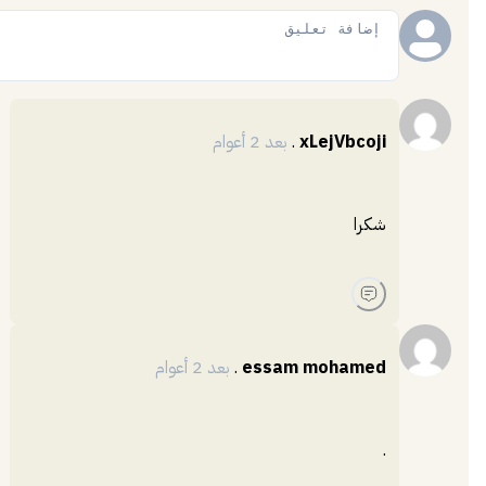
إضافة
xLejVbcoji
.
بعد 2 أعوام
شكرا
essam mohamed
.
بعد 2 أعوام
.