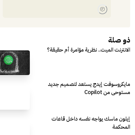
ذو صلة
الانترنت الميت.. نظرية مؤامرة أم حقيقة؟
مايكروسوفت إيدج يستعد لتصميم جديد
مستوحى من Copilot
إيلون ماسك يواجه نفسه داخل قاعات
المحكمة