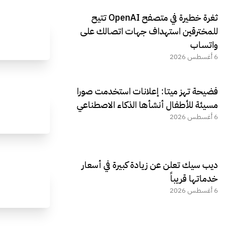
ثغرة خطيرة في متصفح OpenAI تتيح
للمخترقين استهداف جهات اتصالك على
واتساب
6 أغسطس 2026
فضيحة تهز ميتا: إعلانات استخدمت صورا
مسيئة للأطفال أنشأها الذكاء الاصطناعي
6 أغسطس 2026
ديب سيك تعلن عن زيادة كبيرة في أسعار
خدماتها قريباً
6 أغسطس 2026