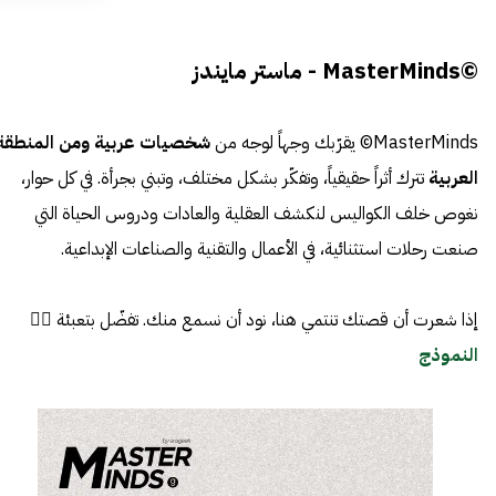
©MasterMinds - ماستر مايندز
MasterMinds© يقرّبك وجهاً لوجه من
شخصيات عربية ومن المنطقة
العربية
تترك أثراً حقيقياً، وتفكّر بشكل مختلف، وتبني بجرأة. في كل حوار،
نغوص خلف الكواليس لنكشف العقلية والعادات ودروس الحياة التي
صنعت رحلات استثنائية، في الأعمال والتقنية والصناعات الإبداعية.
إذا شعرت أن قصتك تنتمي هنا، نود أن نسمع منك. تفضّل بتعبئة 👈🏼
النموذج