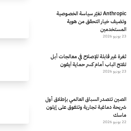
Anthropic تغيّر سياسة الخصوصية
وتضيف خيار التحقق من هوية
المستخدمين
23 يونيو 2026
ثغرة غير قابلة للإصلاح في معالجات أبل
تفتح الباب أمام كسر حماية آيفون
23 يونيو 2026
الصين تتصدر السباق العالمي بإطلاق أول
شريحة دماغية تجارية وتتفوق على إيلون
ماسك
22 يونيو 2026