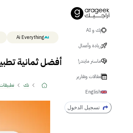
تٍك و AI
Ai Everything
ريادة وأعمال
أفضل ثمانية تطبيق
ماستر مايندز!
مقالات وتقارير
تك
تطبيقات
English
تسجيل الدخول