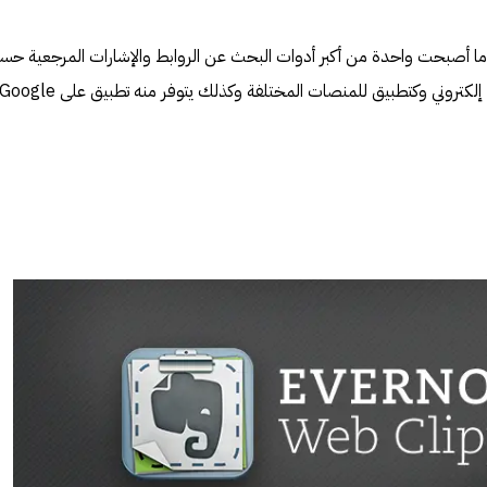
 عام 2006 وسرعان ما أصبحت واحدة من أكبر أدوات البحث عن الروابط والإشارات المرجعية ح
تصنيف CNET، يتوفر Diigo كموقع إلكتروني وكتطبيق للمنصات المختلفة وكذلك يتوفر منه تطبيق على oogle