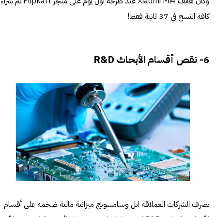
وكان هاتف Xiaomi Mi4 عند طرحه أول يوم على متجر Flipkart تم شراء
كافة النسخ في 37 ثانية فقط!
6- نقص أقسام الأبحاث R&D
تصرف الشركات العملاقة ابل وسامسونج ميزانية مالية ضخمة على أقسام