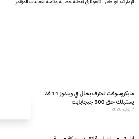
الإماراتية أبو ظبي .. تابعونا في تغطية حصرية وكاملة لفعاليات المؤتمر
مايكروسوفت تعترف بخلل في ويندوز 11 قد
يستهلك حتى 500 جيجابايت
7 يوليو 2026
آبل تسعى لشراء رقائق من شركة صينية