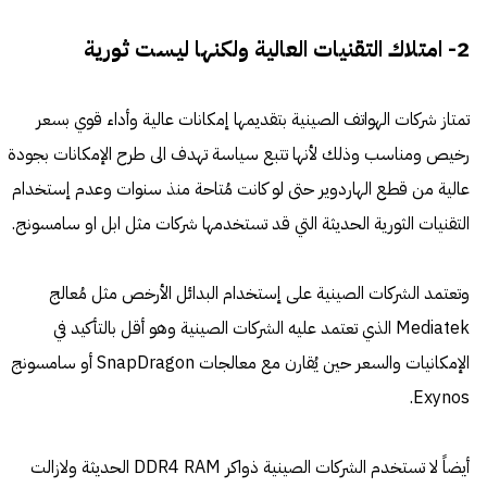
2- امتلاك التقنيات العالية ولكنها ليست ثورية
تمتاز شركات الهواتف الصينية بتقديمها إمكانات عالية وأداء قوي بسعر
رخيص ومناسب وذلك لأنها تتبع سياسة تهدف الى طرح الإمكانات بجودة
عالية من قطع الهاردوير حتى لو كانت مُتاحة منذ سنوات وعدم إستخدام
التقنيات الثورية الحديثة التي قد تستخدمها شركات مثل ابل او سامسونج.
وتعتمد الشركات الصينية على إستخدام البدائل الأرخص مثل مُعالج
Mediatek الذي تعتمد عليه الشركات الصينية وهو أقل بالتأكيد في
الإمكانيات والسعر حين يُقارن مع معالجات SnapDragon أو سامسونج
Exynos.
أيضاً لا تستخدم الشركات الصينية ذواكر DDR4 RAM الحديثة ولازالت