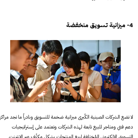
4- ميزانية تسويق منخفضة
لا تضع الشركات الصينية الكُبرى ميزانية ضخمة للتسويق ونادراً ما تجد مراكز
دعم فني ومتاجر للبيع تابعة لهذه الشركات وتعتمد على إستراتيجيات
التسويق الإلكتروني المُختلفة لبيع المنتجات بشكل مكثّف عبر الإنترنت.