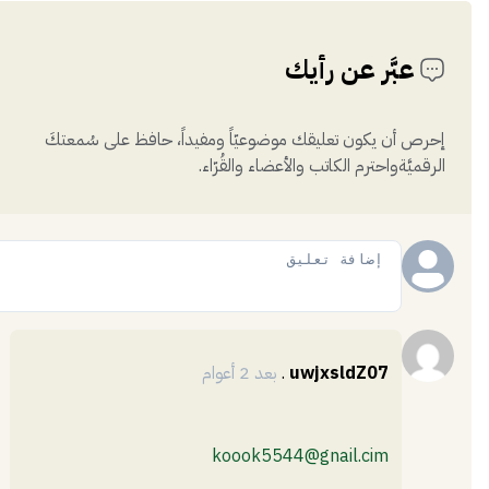
عبَّر عن رأيك
إحرص أن يكون تعليقك موضوعيّاً ومفيداً، حافظ على سُمعتكَ
الرقميَّةواحترم الكاتب والأعضاء والقُرّاء.
إضافة
uwjxsldZ07
.
بعد 2 أعوام
koook5544@gnail.cim