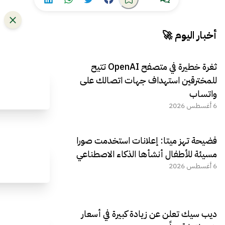
أخبار اليوم 🚀
ثغرة خطيرة في متصفح OpenAI تتيح
للمخترقين استهداف جهات اتصالك على
واتساب
6 أغسطس 2026
فضيحة تهز ميتا: إعلانات استخدمت صورا
مسيئة للأطفال أنشأها الذكاء الاصطناعي
6 أغسطس 2026
ديب سيك تعلن عن زيادة كبيرة في أسعار