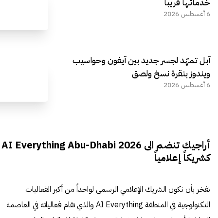
خدماتها قريباً
6 أغسطس 2026
آبل تمهّد لجسر جديد بين آيفون وحواسيب
ويندوز بنقرة نسخ ولصق
6 أغسطس 2026
أراجيك تنضم الى AI Everything Abu-Dhabi 2026
كشريكاً إعلامياً
نفخر بأن نكون الشريك الإعلامي الرسمي لواحداً من أكبر الفعاليات
التكنولوجية في المنطقة AI Everything والذي تقام فعالياته في العاصمة