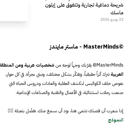
شريحة دماغية تجارية وتتفوق على إيلون
ماسك
22 يونيو 2026
©MasterMinds - ماستر مايندز
MasterMinds© يقرّبك وجهاً لوجه من
شخصيات عربية ومن المنطقة
العربية
تترك أثراً حقيقياً، وتفكّر بشكل مختلف، وتبني بجرأة. في كل حوار،
نغوص خلف الكواليس لنكشف العقلية والعادات ودروس الحياة التي
صنعت رحلات استثنائية، في الأعمال والتقنية والصناعات الإبداعية.
إذا شعرت أن قصتك تنتمي هنا، نود أن نسمع منك. تفضّل بتعبئة 👈🏼
النموذج