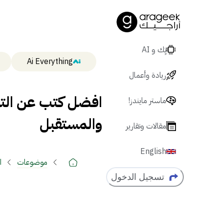
تٍك و AI
Ai Everything
ريادة وأعمال
افضل كتب عن التار
ماستر مايندز!
والمستقبل
مقالات وتقارير
English
موضوعات
ا
تسجيل الدخول