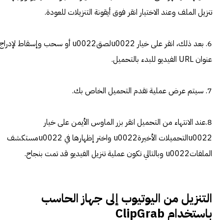
تنزيل الملف وعند الاختيار انقر فوق أيقونة التنزيلات للعودة.
6. بعد ذلك، انقر على خيار u0022لصقu0022 أو سحب وإسقاط لإدراج
عنوان URL الفيديو للبدء بالتحميل.
7. سيتم عرض عملية تقدم التحميل الخاص بك.
8.عند الانتهاء من التحميل انقر بزر الماوس الأيمن على خيار
u0022التحميلات الأخيرةu0022 واختر إظهارها في u0022مستكشف
الملفاتu0022 وبالتالي تكون عملية تنزيل الفيديو قد تمت بنجاح.
التنزيل من اليوتيوب إلى جهاز الحاسب
باستخدام ClipGrab