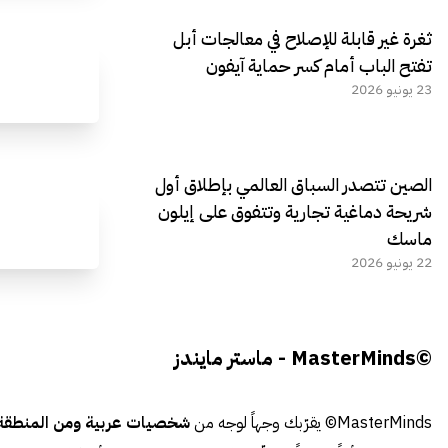
ثغرة غير قابلة للإصلاح في معالجات أبل
تفتح الباب أمام كسر حماية آيفون
23 يونيو 2026
الصين تتصدر السباق العالمي بإطلاق أول
شريحة دماغية تجارية وتتفوق على إيلون
ماسك
22 يونيو 2026
©MasterMinds - ماستر مايندز
MasterMinds© يقرّبك وجهاً لوجه من
شخصيات عربية ومن المنطقة