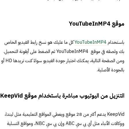
موقع YouTubeInMP4
باستخدام
YouTubeInMP4
كل ما عليك هو نسخ رابط الفيديو الخاص
بك ولصقه في موقع YouTubeInMP4 ثم الضغط على أيقونة التحميل.
ومن الصفحة التالية، يمكنك اختيار جودة الفيديو سواءً كنت تريدها HD أو
بالجودة الأصلية.
التنزيل من اليوتيوب مباشرة باستخدام موقع KeepVid
KeepVid
يدعم أكثر من 28 موقع ويغطي المواقع التعليمية مثل ليندا،
ووكالات الأنباء مثل أي بي سي ABC وإن بي سي NBC، ومواقع التسلية