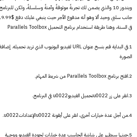
ويندوز 10 والذي يضمن لك تجربةً موثوقةً وآمنةً وسلسلةً، ولكن للبرنامج
جانب سلبي وحيد ألا وهو أنه مدفوع الأجر حيث ينبغي عليك دف
في السنة، وهنا طريقة استخدام برنامج التحميل Parallels Toolbox
1.في البداية قم بنسخ عنوان URL لفيديو اليوتيوب الذي تريد تحميله. إضافة
الصورة
2.افتح برنامج Parallels Toolbox من شريط المهام.
3.انقر على زر u0022تحميل الفيديوu0022 في البرنامج.
4.من أجل عدة خيارات أخرى، انقر على أيقونة u0022الإعداداتu0022.
5.حينها سيظهر على شاشة الحاسب عدة خيارات لجودة الفيديو ووجهة