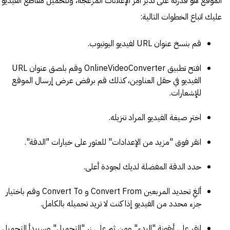
الموقع هو قدرته على تدبر أمر الإعلانات المزعجة، ولتحميل مقاطع الفيديو
عليك اتباع الخطوات التالية:
قم بنسخ عنوان URL لفيديو اليوتيوب.
افتح تطبيق OnlineVideoConverter وقم بلصق عنوان URL
الفيديو في حقل العناوين، كذلك قم برفض عرض إرسال الموقع
للإشعارات.
اختر صيغة الفيديو المراد تنزيله.
انقر فوق "مزيد من الإعدادات" للعثور على خيارات "الدقة".
حدد الدقة المفضلة لديك لجودة أعلى.
ألغِ تحديد المربعين Convert From و Convert To وقم باختيار
جزء محدد من الفيديو إذا كنت لا تريد تحميله بالكامل.
انقر على أيقونة "البدء" ومن ثم على زر "التحميل" وسيبدأ التحميل