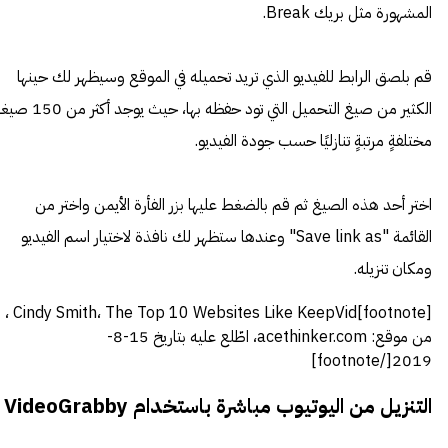
المشهورة مثل بريك Break.
قم بلصق الرابط للفيديو الذي تريد تحميله في الموقع وسيظهر لك حينها
الكثير من صيغ التحميل التي تود حفظه بها، حيث يوجد أكثر 
مختلفةٍ مرتبةٍ تنازليًا حسب جودة الفيديو.
اختر أحد هذه الصيغ ثم قم بالضغط عليها بزر الفأرة الأيمن واختر من
القائمة "Save link as" وعندها ستظهر لك نافذة لاختيار اسم الفيديو
ومكان تنزيله.
[footnote]Cindy Smith، The Top 10 Websites Like KeepVid ،
من موقع: acethinker.com، اطّلع عليه بتاريخ 15-8-
2019[/footnote]
التنزيل من اليوتيوب مباشرة باستخدام VideoGrabby