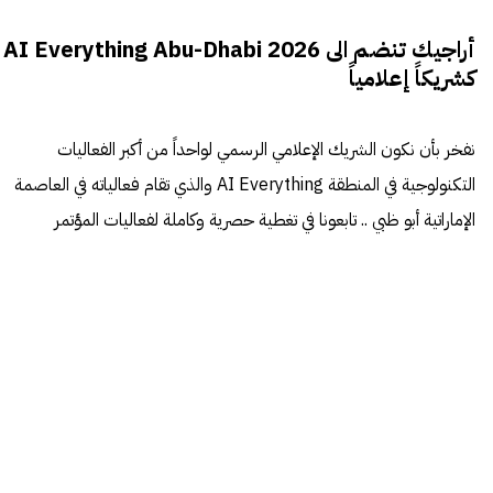
أراجيك تنضم الى AI Everything Abu-Dhabi 2026
كشريكاً إعلامياً
نفخر بأن نكون الشريك الإعلامي الرسمي لواحداً من أكبر الفعاليات
التكنولوجية في المنطقة AI Everything والذي تقام فعالياته في العاصمة
الإماراتية أبو ظبي .. تابعونا في تغطية حصرية وكاملة لفعاليات المؤتمر