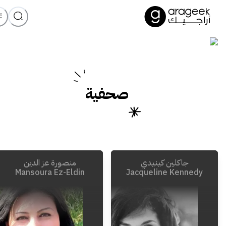
صحفية
جاكلين كينيدي
منصورة عز الدين
Mansoura Ez-Eldin
Jacqueline Kennedy