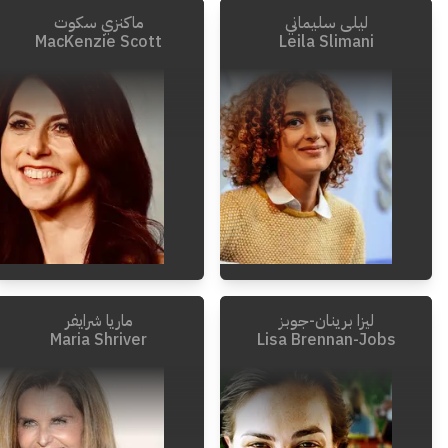
ليلى سليماني
ماكنزي سكوت
1975
-
1919
1958
-
1897
MacKenzie Scott
Leila Slimani
ليزا برينان-جوبز
ماريا شرايفر
Maria Shriver
Lisa Brennan-Jobs