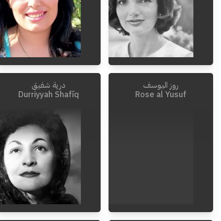
روز اليوسف
درية شفيق
1994
-
1929
Durriyyah Shafīq
Rose al Yusuf