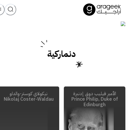
دنماركية
الأمير فيليب دوق إدنبرة
نيكولاي كوستر-والداو
Nikolaj Coster-Waldau
Prince Philip, Duke of
Edinburgh