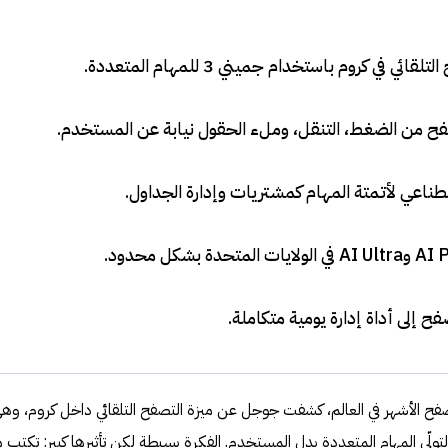
في كروم باستخدام جميني 3 للمهام المتعددة
.
فح من الضغط، التنقل، وملء الحقول نيابة عن المستخدم
.
طناعي لأتمتة المهام كمشتريات وإدارة الجداول
.
.
إلى أداة إدارة يومية متكاملة
.
فح الأشهر في العالم، كشفت جوجل عن ميزة التصفح التلقائي داخل كروم، وه
صية تعتمد على نموذج جميني 3 لتولّي المهام المتعددة بدل المستخدم. الفكرة بسيطة لكن تأثيرها كبير: تكتب م