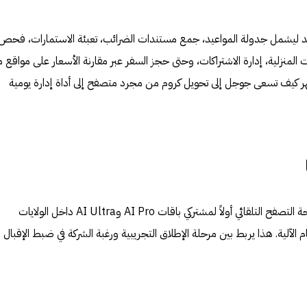
متد ليشمل جدولة المواعيد، جمع مستندات الضرائب، تعبئة الاستمارات، فحص
لمنزلية، إدارة الاشتراكات، وحتى حجز السفر عبر مقارنة الأسعار على مواقع 
هر كيف تسعى جوجل إلى تحويل كروم من مجرد متصفح إلى أداة إدارة يومية
وفي توسع مدروس، بدأت جوجل إتاحة التصفح التلقائي أولاً لمشتركي باقات AI Pro وAI Ultra داخل الولايات
لآلية. هذا يربط بين مرحلة الإطلاق التجريبية ورغبة الشركة في ضبط الإقبال