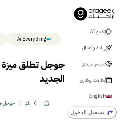
تٍك و AI
Ai Everything
ريادة وأعمال
ماستر مايندز!
الجديد
مقالات وتقارير
English
تك
جوجل تطلق م
تسجيل الدخول