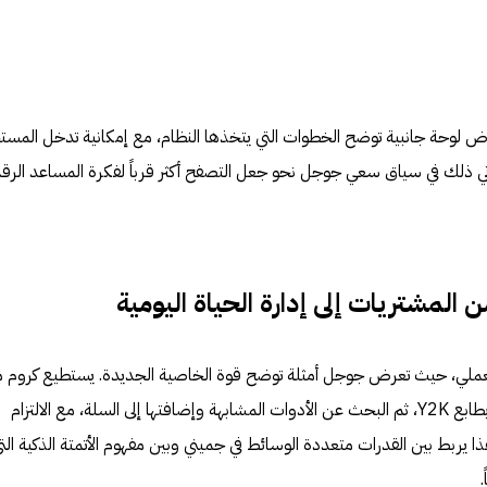
ض لوحة جانبية توضح الخطوات التي يتخذها النظام، مع إمكانية تدخل المس
تي ذلك في سياق سعي جوجل نحو جعل التصفح أكثر قرباً لفكرة المساعد الرق
 المشتريات إلى إدارة الحياة اليومية
لعملي، حيث تعرض جوجل أمثلة توضح قوة الخاصية الجديدة. يستطيع كروم مثل
التعرف على محتويات صورة لحفلة بطابع Y2K، ثم البحث عن الأدوات المشابهة وإضافتها إلى السلة، مع الالتزام
 يربط بين القدرات متعددة الوسائط في جميني وبين مفهوم الأتمتة الذكية الت