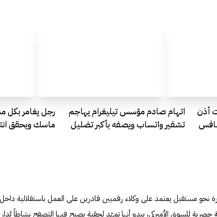
ماعات أذن
اتهام صادم مؤسس تيليغرام يهاجم
رجل يغامر بكل م
نافس
تشفير واتساب ويصفه بأكبر تضليل
ماسك ويحقق انتصا
للمستخدمين
 نحو مستقبل يعتمد على وكلاء رقميين قادرين على العمل باستقلالية داخل
 حصرية للسوق الأميركي، يبدو أنها تمهّد لحقبة يصبح فيها التصفح نشاطاً يُدار