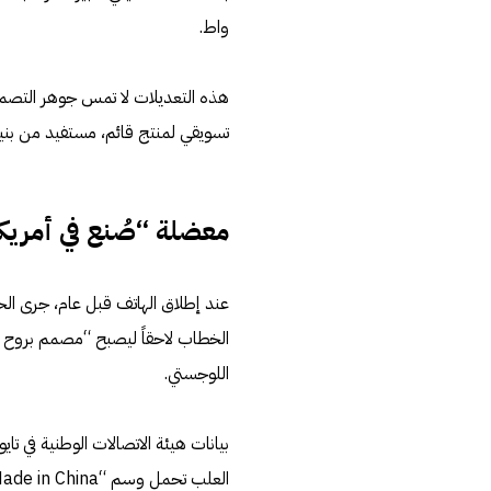
واط.
هذه التعديلات لا تمس جوهر التصميم ا
تسويقي لمنتج قائم، مستفيد من بني
معضلة “صُنع في أمريك
عند إطلاق الهاتف قبل عام، جرى ال
الخطاب لاحقاً ليصبح “مصمم بروح أم
اللوجستي.