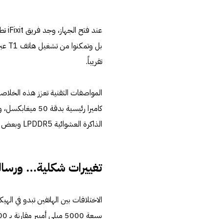
تقريباً.
كاميرا رئيسية ب
الذاكرة العشوائية LPDDR5 وبعض التعديلات الخارجية.
تغييرات شكلية… ورسال
الاختلافات بين الهاتفين تبدو في ال