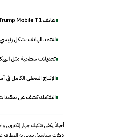
هاتف Trump Mobile T1 ليس سوى إعادة تغليف لهاتف HTC U24 Pro
اعتمد الهاتف بشكل رئيسي 
تعديلات سطحية مثل الهيكل
الإنتاج المحلي الكامل في أ
التفكيك كشف عن تعقيدات ال
أحياناً يكفي تفكيك جهاز إلكتروني 
دلالات سياسية، ينتهي به المطاف عل