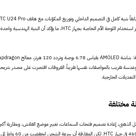
بل وتمكنوا من تشغيل هاتف T1 عبر استخدام اللوحة الأم الخاصة بجهاز HTC، ما يؤكد أن البنية الهندسية واحدة
دقة 50 ميغابكسل، وعدسة تقريب بالمواصفات نفسها تقريباً. الفروقات اقتصرت على مصدر شريح
ة مختلفة
هيكل الذهبي، إعادة تصميم فتحات السماعات، تغيير موضع الفلاش، وبطارية أكبر