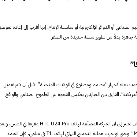
لصناعي أو الدوائر الإلكترونية أو سلسلة الإنتاج. إنها أقرب إلى إعادة تموضع
ة جاهزة بدلاً من تطوير منصة جديدة من الصفر.
ا”
حديث عنه كجهاز “مصمم ومصنوع في الولايات المتحدة”، قبل أن يتم تعديل
ريكية”. الفارق بين العبارتين يعكس الفجوة بين الطموح الصناعي والواقع
بيانات هيئة الاتصالات الوطنية في تايوان تشير إلى أن الشركة المصنّعة لهاتف HTC U24 Pro مقرها في ا
العلب تحمل وسم “Made in China”. وحتى لو جرت عملية التجميع النهائي لهاتف T1 في ميامي، فإن القيمة