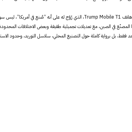
تقرير حديث من فريق iFixit أكّد أن هاتف Trump Mobile T1، الذي رُوّج له على أنه “صُنع في أمريكا”، لي
إعادة تغليف لهاتف HTC U24 Pro المصنّع في الصين، مع تعديلات تجميلية طفيفة وبعض الاختلافات المحدود
واحد فقط، بل برواية كاملة حول التصنيع المحلي، سلاسل التوريد، وحدود الاست