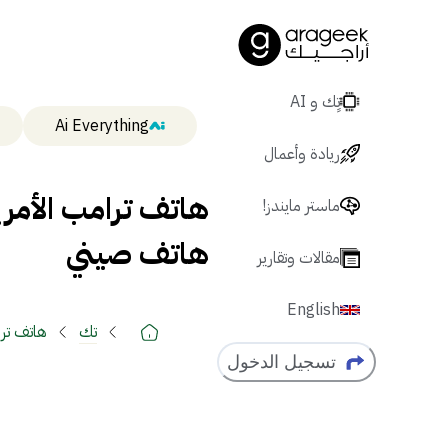
تٍك و AI
Ai Everything
ريادة وأعمال
هاتف ترامب الأمري
ماستر مايندز!
هاتف صيني
مقالات وتقارير
English
تك
هاتف ترا
تسجيل الدخول