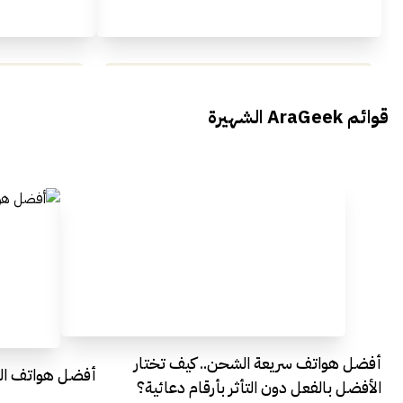
محمد بدوي من Falak Startups
يتحدث الى أراجيك خلال فعاليات Ai
يتحدثان ال
قوائم AraGeek الشهيرة
Egypt
Everything Egypt
أفضل هواتف سريعة الشحن.. كيف تختار
أفضل هواتف التصو
الأفضل بالفعل دون التأثر بأرقام دعائية؟