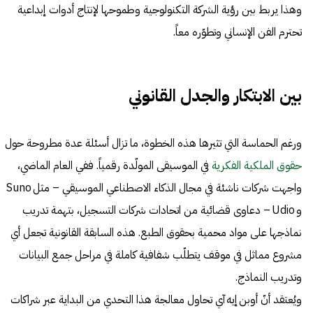
وهذا يربط بين رؤية الشركة التكنولوجية وطموحها لإنتاج أدوات إبداعية
تحترم الفن الإنساني وتطوّره معاً.
بين الابتكار والجدل القانوني
ورغم الحماسة التي تثيرها هذه الخطوة، ما تزال أسئلة عدة مطروحة حول
حقوق الملكية الفكرية
في الموسيقى المولّدة رقمياً. ففي العام الماضي،
واجهت شركات ناشئة في مجال الذكاء الاصطناعي الموسيقي – مثل Suno
و Udio – دعاوى قضائية من اتحادات شركات التسجيل، بتهمة تدريب
نماذجها على مواد محمية بحقوق الطبع. هذه السابقة القانونية تجعل أي
مشروع مماثل في موقف يتطلّب شفافية كاملة في مراحل جمع البيانات
وتدريب النماذج.
ويُعتقد أنّ أوبن إيه آي تحاول معالجة هذا التحدي من البداية عبر شراكات