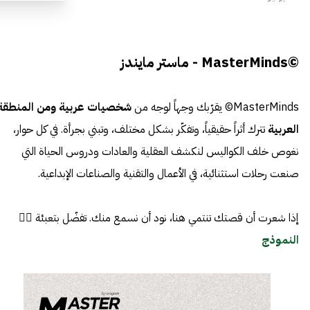
©MasterMinds - ماستر مايندز
MasterMinds© يقرّبك وجهاً لوجه من
شخصيات عربية ومن المنطقة
العربية
تترك أثراً حقيقياً، وتفكّر بشكل مختلف، وتبني بجرأة. في كل حوار،
نغوص خلف الكواليس لنكشف العقلية والعادات ودروس الحياة التي
صنعت رحلات استثنائية، في الأعمال والتقنية والصناعات الإبداعية.
إذا شعرت أن قصتك تنتمي هنا، نود أن نسمع منك. تفضّل بتعبئة 👈🏼
النموذج