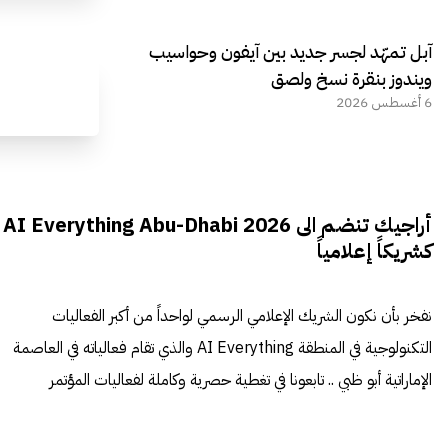
آبل تمهّد لجسر جديد بين آيفون وحواسيب
ويندوز بنقرة نسخ ولصق
6 أغسطس 2026
أراجيك تنضم الى AI Everything Abu-Dhabi 2026
كشريكاً إعلامياً
نفخر بأن نكون الشريك الإعلامي الرسمي لواحداً من أكبر الفعاليات
التكنولوجية في المنطقة AI Everything والذي تقام فعالياته في العاصمة
الإماراتية أبو ظبي .. تابعونا في تغطية حصرية وكاملة لفعاليات المؤتمر