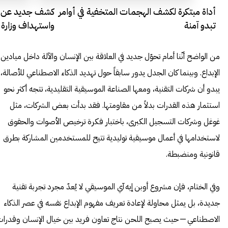
أداة مبتكرة لكشف الهجمات المتخفية في أوامر
تبدو آمنة
واستهداف وزارة ال
من الواضح أنّنا أمام تحوّل جديد في العلاقة بين الإنسان والآلة داخل ميادين
الإبداع. وبينما كان الجدل يدور سابقاً حول تهديد الذكاء الاصطناعي للأصالة،
يبدو أن شركات التقنية، ومعها الصناعة الموسيقية التقليدية، تتجه أكثر نحو
استثمار هذه القدرات بدلاً من مقاومتها. فقد بدأت بعض الشركات، مثل
غوغل وشركات التسجيل الكبرى، باختبار فكرة ترخيص الأصوات والحقوق
لاستخدامها في أعمال موسيقية توليدية تتيح للمستخدمين المشاركة بطرق
قانونية ومنضبطة.
وفي الختام، فإن مشروع أوبن إيه آي الموسيقي لا يُعدّ مجرد تجربة تقنية
جديدة، بل يمثل محاولة لإعادة تعريف مفهوم الإبداع نفسه في عصر الذكاء
الاصطناعي — حيث يصبح اللحن نتاج تعاون فريد بين خيال الإنسان وقدرا