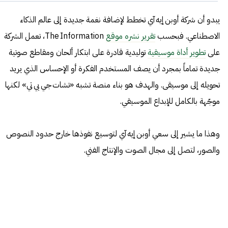
يبدو أن شركة أوبن إيه آي تخطط لإضافة نغمة جديدة إلى عالم الذكاء
الاصطناعي. فبحسب
تقرير نشره موقع
The Information، تعمل الشركة
على
تطوير أداة موسيقية
توليدية قادرة على ابتكار ألحان ومقاطع صوتية
جديدة تماماً بمجرد أن يصف المستخدم الفكرة أو الإحساس الذي يريد
تحويله إلى موسيقى. والهدف هو بناء منصة تشبه «تشات جي بي تي» لكنها
موجّهة بالكامل للإبداع الموسيقي.
وهذا ما يشير إلى سعي أوبن إيه آي لتوسيع نفوذها خارج حدود النصوص
والصور، لتصل إلى مجال الصوت والإنتاج الفني.