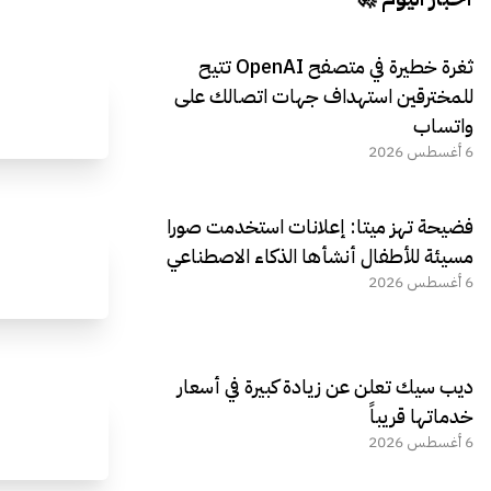
ثغرة خطيرة في متصفح OpenAI تتيح
للمخترقين استهداف جهات اتصالك على
واتساب
6 أغسطس 2026
فضيحة تهز ميتا: إعلانات استخدمت صورا
مسيئة للأطفال أنشأها الذكاء الاصطناعي
6 أغسطس 2026
ديب سيك تعلن عن زيادة كبيرة في أسعار
خدماتها قريباً
6 أغسطس 2026