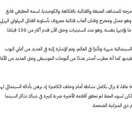
جه للمشاهد العنيفة والقتالية بالفكاهة والكوميديا، اسمه الحقيقي فانغ
لونج، من مواليد 7 أبريل 1954، وهو ممثل ومخرج وفنان ألعاب قتالية معروف بأسلوبه القتالي البهلواني الهزلي
يؤديها بنفسه. وهو منذ الستينيات وحتى الآن قدم أكثر من 150 فيلمًا.
مائية شهرة وتأثيرًا في العالم، وتم الإشارة إليه في العديد من أغاني البوب ​​
لفيديو. كما أنه مطرب أصدر عددًا من ألبومات الموسيقى وغنى العديد من الأغان
البالغ من العمر 69 عامًا، لا يزال بكامل نشاطه أمام وخلف الكاميرا؛ إذ برهن بأدائه السينمائي لهذ
لكن لسوء الحظ لم تحقق أفلامه الأخيرة ضربة كبيرة في شباك تذاكر السينما
م ذي الميزانية الضخمة.