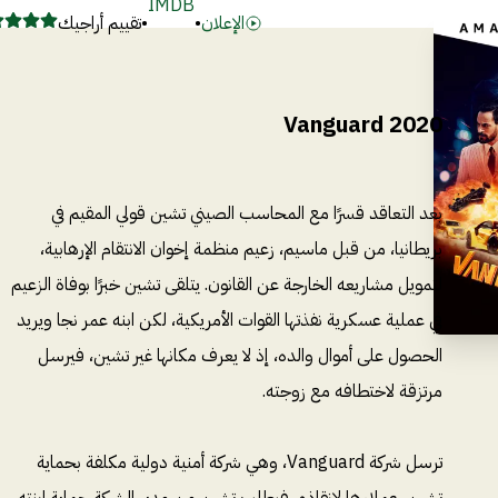
IMDB
الإعلان
•
•
تقييم أراجيك
Vanguard 2020
بعد التعاقد قسرًا مع المحاسب الصيني تشين قولي المقيم في
بريطانيا، من قبل ماسيم، زعيم منظمة إخوان الانتقام الإرهابية،
لتمويل مشاريعه الخارجة عن القانون. يتلقى تشين خبرًا بوفاة الزعيم
في عملية عسكرية نفذتها القوات الأمريكية، لكن ابنه عمر نجا ويريد
الحصول على أموال والده، إذ لا يعرف مكانها غير تشين، فيرسل
مرتزقة لاختطافه مع زوجته.
ترسل شركة Vanguard، وهي شركة أمنية دولية مكلفة بحماية
تشين، عملاءها لإنقاذه، فيطلب تشين من مدير الشركة حماية ابنته