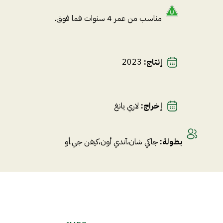
مناسب من عمر 4 سنوات فما فوق.
إنتاج
:
2023
إخراج
:
لاري يانغ
بطولة
:
جاكي شان
،
آندي أون
،
كيفن جي.أو