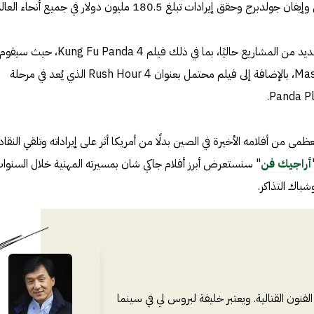
ق إيرادات تبلغ 180.5 مليون دولار في جميع أنحاء العالم.
ويعمل النجم الصيني بلا كلل على العديد من المشاريع حاليًا، بما في ذلك فيلم Kung Fu Panda 4، حيث سيقوم
بأداء صوت شخصية Master Monkey، بالإضافة إلى فيلم محتمل بعنوان Rush Hour 4 الذي يُعد في مرحلة
عظمى من أفلامه الأخيرة في الصين بدلًا من أمريكا أثر على إيراداته وتلقي النقاد
أراجيك فن
" سنستعرض أبرز أفلام جاكي شان بمسيرته المهنية خلال السنوا
شباك التذاكر.
نون القتالية. ويعتبر خليفة لبروس لي في سينما