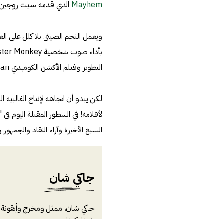
Mayhem
الذي قدمه سيث روجين وإيفان جولدبرج وحق
التطوير وفيلم الأكشن الكوميدي Panda Plan.
لكن يبدو أن اتجاهه لإنتاج الغالبية ال
لأفلامه! في السطور المقبلة اليوم في "
السبع الأخيرة وآراء النقاد والجمهور و
جاكي شان
جاكي شان، ممثل ومخرج وأيقونة الف