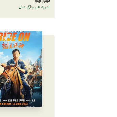
هونغ كونغ
المزيد عن
جاكي شان