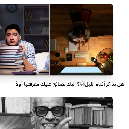
هل تذاكر أثناء الليل🤔؟ إليك نصائح عليك معرفتها أولاً