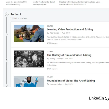
س:
LinkedIn