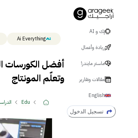
تٍك و AI
Ai Everything
ريادة وأعمال
أفضل الكورسات ال
ماستر مايندز!
وتعلّم المونتاج
مقالات وتقارير
English
Edu
الدراسة
الانترن
تسجيل الدخول