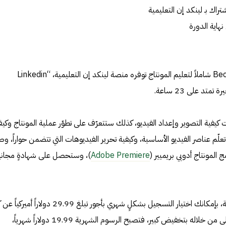
راك بـ لينكد إن التعليمية
هاية الدورة
يعتبر كورس Become a Video Editor شاملاً لتعليم المونتاج توفره منصة لينكد إن التعليمية، “Linkedin
يفية التصوير وإعداد الفيديو، كذلك ستتعرّف على تطوّر عملية المونتاج وكي
تعلّم عناصر الفيديو الأساسية، وكيفية تحرير الفيديوهات التي تتضمن حواراً، وط
 المونتاج أدوبي بريميير (
Adobe Premiere
)، وستحصل على شهادةٍ مجاني
للاشتراك في منصة لينكد إن التعليمية، بإمكانك اختيار التسجيل بشكلٍ شهري بأجور تبلغ 29.99 دولاراً أ
شهر، أو الاشتراك السنوي والذي تحظى من خلاله بتخفيض كبير، فتصبح الرسوم الشهرية 19.99 دولاراً شهرياً،