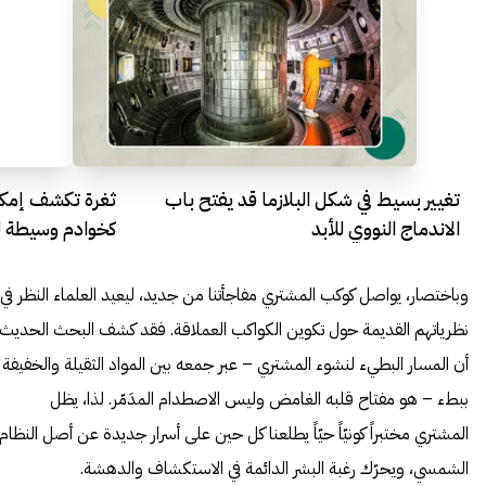
تغيير بسيط في شكل البلازما قد يفتح باب
الاندماج النووي للأبد
كخوادم وسيطة لل
وباختصار، يواصل كوكب المشتري مفاجأتنا من جديد، ليعيد العلماء النظر في
نظرياتهم القديمة حول تكوين الكواكب العملاقة. فقد كشف البحث الحديث
أن المسار البطيء لنشوء المشتري – عبر جمعه بين المواد الثقيلة والخفيفة
ببطء – هو مفتاح قلبه الغامض وليس الاصطدام المدَمّر. لذا، يظل
المشتري مختبراً كونيّاً حيّاً يطلعنا كل حين على أسرار جديدة عن أصل النظام
الشمسي، ويحرّك رغبة البشر الدائمة في الاستكشاف والدهشة.