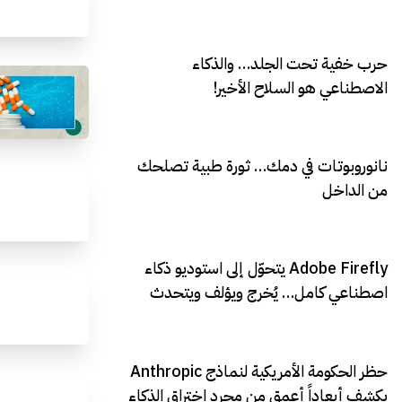
حرب خفية تحت الجلد… والذكاء
الاصطناعي هو السلاح الأخير!
نانوروبوتات في دمك… ثورة طبية تصلحك
من الداخل
Adobe Firefly يتحوّل إلى استوديو ذكاء
اصطناعي كامل… يُخرج ويؤلف ويتحدث
حظر الحكومة الأمريكية لنماذج Anthropic
يكشف أبعاداً أعمق من مجرد اختراق الذكاء