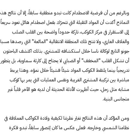
وبالرغم من أن فرضية الاصطدام كانت تبدو منطقية سابقاً، إلا أن نتائج هذه
النماذج أكدت أن المواد الثقيلة التي تتحرّك بفعل اصطدام هائل تعود سريعاً
إلى الاستقرار في مركز الكوكب، تاركة حدوداً واضحة بين القلب الصلب
والغلاف الغازي، ولا تنتج تلك المنطقة الانتقالية "المائعة" التي رصدها مسبار
جونو التابع لوكالة ناسا خلال استكشافه للمشتري. بذلك اكتشف الباحثون
أن تشكل القلب "المخفف" أو الضبابي لا يحتاج إلى كارثة سماوية، بل يتطور
تدريجياً بينما يلتقط الكوكب المواد شيئاً فشيئاً خلال نموّه. وهذا يربط
مباشرة بين تركيبة المشتري الغريبة ونفس العمليات التي يمر بها كوكب
مشابه مثل زحل، حيث أظهرت الأدلة الحديثة أن لديه هو الآخر قلباً غير
متجانس البنية.
ومن المؤكد أن هذه النتائج تغيّر نظرتنا لكيفية ولادة الكواكب العملاقة في
نظامنا الشمسي وخارجه. فعلى عكس ما كان يُتصوّر سابقاً، تبدو فكرة