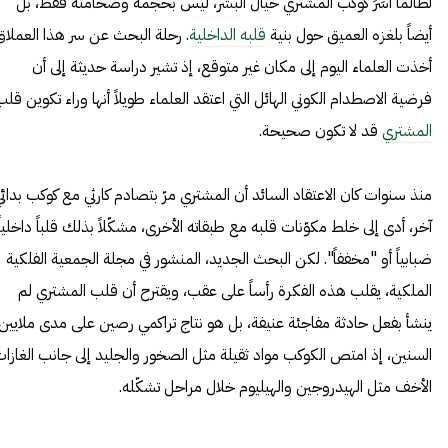
لطالما أسَرَ كوكب المشتري خيال البشر، ليس بحجمه وضخامته فقط، بل
أيضاً بلغزه العميق حول بنية
قلبه الداخلية
. رحلة البحث عن سر هذا العملاق
أخذت العلماء اليوم إلى مكان غير متوقع، إذ تشير دراسة حديثة إلى أن
فرضية الاصطدام الكوني الهائل التي اعتقد العلماء طويلاً أنها وراء تكوين قل
المشتري
قد لا تكون صحيحة.
منذ سنوات كان الاعتقاد السائد أن المشتري مرّ بتصادم كارثي مع كوكب بدائي
آخر، أدى إلى خلط مكوّنات قلبه مع طبقاته الأخرى، مشكّلاً بذلك قلباً داخلياً
ضبابياً أو "مخففاً". لكن البحث الجديد، المنشور في مجلة الجمعية الفلكية
الملكية، يقلب هذه الفكرة رأساً على عقب، ويقترح أن قلب المشتري لم
ينشأ بفعل حادثة مفاجئة عنيفة، بل هو نتاج تراكمي رصين على مدى ملايين
السنين، إذ امتص الكوكب مواد ثقيلة مثل الصخور والجليد إلى جانب الغازا
الأخف مثل الهيدروجين والهيليوم خلال مراحل تشكّله.