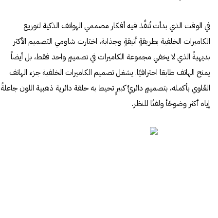
في الوقت الذي بدأت تُنفَّذ فيه أفكار مصممي الهواتف الذكية لتوزيع
الكاميرات الخلفية بطريقةٍ أنيقةٍ وجذابة، اختارت شاومي التصميم الأكثر
بديهيةً الذي لا يخفي مجموعة الكاميرات في تصميمٍ واحد فقط، بل أيضاً
يمنح الهاتف طابعَا احترافيًا. يشغل تصميم الكاميرات الخلفية جزء الهاتف
العُلوي بأكمله، بتصميمٍ دائريٍّ كبيرٍ تحيط به حلقة دائرية ذهبية اللون جاعلةً
إياه أكثر وضوحًأ ولفتًا للنظر.