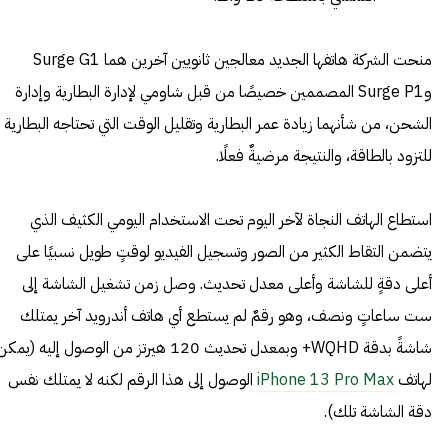
منحت الشركة هاتفها الجديد معالجين ثانويين آخرين هما Surge G1
وSurge P1 المصممين خصيصًا من قبل شاومي لإدارة البطارية وإدارة
الشحن، من شأنهما زيادة عمر البطارية وتقليل الوقت التي تحتاجه البطارية
للتزود بالطاقة، والنتيجة مرضيةٌ فعلًا.
استطاع الهاتف النجاة لآخر اليوم تحت الاستخدام اليومي الكثيف الذي
يتضمن التقاط الكثير من الصور وتسجيل الفيديو لوقتٍ طويل نسبيًا على
أعلى دقةٍ للشاشة وأعلى معدل تحديث. وصل زمن تشغيل الشاشة إلى
ست ساعاتٍ ونصف، وهو رقمٌ لم يستطع أي هاتف أندرويد آخر يمتلك
شاشةً بدقة WQHD+ وبمعدل تحديث 120 هيرتز من الوصول إليه (يمك
لهاتف
iPhone 13 Pro Max
الوصول إلى هذا الرقم لكنه لا يمتلك نفس
دقة الشاشة تلك).