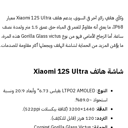
وكأي هاتفٍ رائدٍ آخر في السوق، يدعم هاتف Xiaomi 12S Ultra معيار
IP68، ما يعني أنه مقاومٌ للغمر في المياه حتى عمق 1.5 متر ولمدة نصف
ساعة. أما الزجاج الأمامي فهو من نوع Gorilla Glass victus هذه المرة،
ما يؤَمّن المزيد من الحماية لشاشة الهاتف ويجعلها أكثر مقاومة للصدمات.
شاشة هاتف Xiaomi 12S Ultra
النوع
: LTPO2 AMOLED بقياس 6.73" وأبعاد 20:9 ونسبة
استحواذ ~89.0%.
الدقة
: 1440×3200 (كثافة بيكسلات 522ppi).
التردد:
120 هرتز (قابل للتكيّف).
الحماية:
Corning Gorilla Glass Victus.