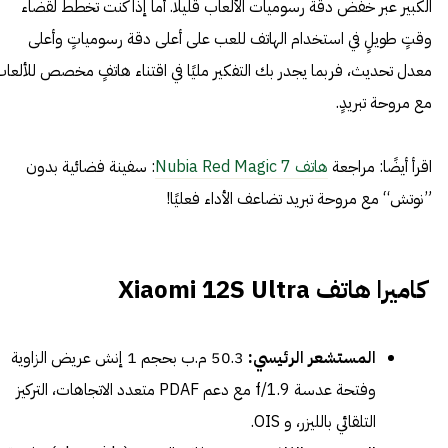
الكبير عبر خفض دقة رسوميات الألعاب قليلًا. أما إذا كنت تخطط لقضاء
وقتٍ طويلٍ في استخدام الهاتف للعب على أعلى دقة رسومياتٍ وأعلى
معدل تحديث، فربما يجدر بك التفكير مليًا في اقتناء هاتفٍ مخصص للألعا
مع مروحة تبريدٍ.
اقرأ أيضًا: مراجعة
هاتف Nubia Red Magic 7
: سفينة فضائية بدون
”نوتش“ مع مروحة تبريد تضاعف الأداء فعليًا!
كاميرا هاتف Xiaomi 12S Ultra
المستشعر الرئيسي:
50.3 م.ب بحجم 1 إنش عريض الزاوية
وفتحة عدسة f/1.9 مع دعم PDAF متعدد الاتجاهات، التركيز
التلقائي بالليزر، و OIS.