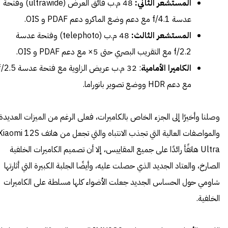
المستشعر الثاني:
48 م.ب فائق العرض (ultrawide) وفتحة
عدسة f/4.1 مع دعم وضع الماكرو دعم PDAF و OIS.
المستشعر الثالث:
48 م.ب (telephoto) وفتحة عدسة
f/2.2 مع التقريب البصري حتى 5× مع دعم PDAF و OIS.
الكاميرا الأمامية
: 32 م.ب عريض الزاوية مع فتحة عدسة 5
مع دعم HDR ووضع تصوير بانوراما.
وصلنا وأخيرًا إلى الجزء الخاص بالكاميرات، فعلى الرغم من الميزات العديدة
والمواصفات العالية التي تجذب الانتباه والتي تجعل من هاتف omi 12S
Ultra هاتفًأ رائدًا على جميع المقاييس، إلا أن تصميم الكاميرات الخلفية
الصارخ، والعتاد الجديد الذي حصلت عليه، وأيضًا الجلبة الكبيرة التي أثارتها
شاومي حول الحساس الجديد جعلت الأضواء كلها مسلطة على الكاميرات
الخلفية.