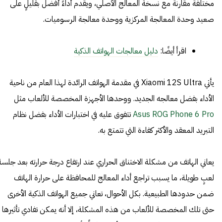
مختلفةً مقارنةً مع نسخة المعالج الأصلي، ويقدم أداءً أفضل بقليلٍ على
صعيد وحدة المعالجة المركزية ووحدة معالجة الرسوميات.
اقرأ أيضًا:
دليل معالجات الهواتف الذكية
يأتي Xiaomi 12S Ultra في مقدمة الهواتف الرائدة لهذا العام من ناحية
الأداء بفضل معالجه الجديد. ووحدها الأجهزة المخصصة للألعاب مثل
Asus ROG Phone 6 Pro
تتفوق عليه في اختبارات الأداء بفضل نظام
التبريد المعقد والأكثر كفاءة التي تتمتع به.
يعاني الهاتف من مشكلة الاختناق الحراري عند ارتفاع درجة حرارته بعد جلسة
لعبٍ طويلة، ما يسبب تراجع أداء المعالج للمحافظة على حرارة الهاتف
ضمن حدودها الطبيعية. بكل الأحوال، تعاني جميع الهواتف الذكية الأخرى
حتى تلك المخصصة للألعاب من هذه المشكلة، إلا أنه يمكن تفادي تأثيرها