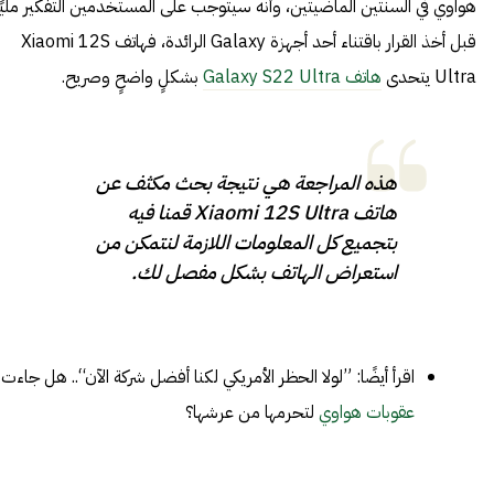
هواوي في السنتين الماضيتين، وأنه سيتوجب على المستخدمين التفكير مليًا
قبل أخذ القرار باقتناء أحد أجهزة Galaxy الرائدة، فهاتف Xiaomi 12S
Ultra يتحدى
هاتف Galaxy S22 Ultra
بشكلٍ واضحٍ وصريح.
هذه المراجعة هي نتيجة بحث مكثف عن
هاتف Xiaomi 12S Ultra قمنا فيه
بتجميع كل المعلومات اللازمة لنتمكن من
استعراض الهاتف بشكل مفصل لك.
اقرأ أيضًا: ”لولا الحظر الأمريكي لكنا أفضل شركة الآن“.. هل جاءت
عقوبات هواوي
لتحرمها من عرشها؟