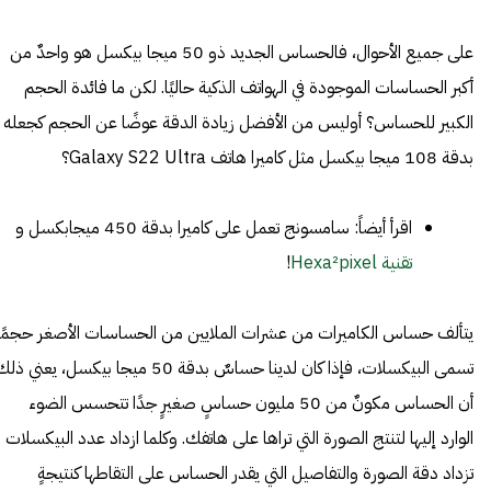
على جميع الأحوال، فالحساس الجديد ذو 50 ميجا بيكسل هو واحدٌ من
أكبر الحساسات الموجودة في الهواتف الذكية حاليًا. لكن ما فائدة الحجم
الكبير للحساس؟ أوليس من الأفضل زيادة الدقة عوضًا عن الحجم كجعله
بدقة 108 ميجا بيكسل مثل كاميرا هاتف Galaxy S22 Ultra؟
اقرأ أيضاً: سامسونج تعمل على كاميرا بدقة 450 ميجابكسل و
تقنية Hexa²pixel
!
يتألف حساس الكاميرات من عشرات الملايين من الحساسات الأصغر حجمًا
تسمى البيكسلات، فإذا كان لدينا حساسٌ بدقة 50 ميجا بيكسل، يعني ذ
أن الحساس مكونٌ من 50 مليون حساسٍ صغيرٍ جدًا تتحسس الضوء
الوارد إليها لتنتج الصورة التي تراها على هاتفك. وكلما ازداد عدد البيكسلات
تزداد دقة الصورة والتفاصيل التي يقدر الحساس على التقاطها كنتيجةٍ