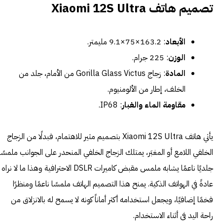
تصميم هاتف Xiaomi 12S Ultra
الأبعاد
: 163.2×75×9.1 مليمتر.
الوزن
: 225 جرام.
المادة
: زجاج Gorilla Glass Victus من الأمام، جلد من
الخلف، إطار من الألومنيوم.
مقاومة الماء والغبار
: IP68.
يأتي هاتف Xiaomi 12S Ultra بتصميم مثير للاهتمام، فبدلًا من الزجاج
الخلفي اللامع أو المغبَر، يمتلك الزجاج الخلفي المنحدر على الجوانب ملمسًا
جلديًا ناعمًا يشابه ملمس مقبض كاميرات DSLR الاحترافية وهذا ما لا نراه
عادةً في الهواتف الذكية. يمنح هذا التصميم الهاتف ملمسًا ناعمًا ومنظرًا
فخمًا إضافيًا، ويجعل استخدامه أكثر أماناً كونه لا يسمح له بالانزلاق من
راحة اليد في أثناء الاستخدام.