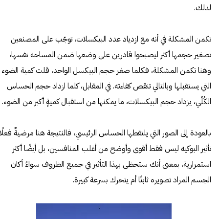
لذلك.
تكمن المشكلة في أنه مع ازدياد عدد البيكسلات، توجّب على المصنعين
تصغير حجمها أكثر ليصبحوا قادرين على وضعها ضمن المساحة نفسها،
وهنا تكمن المشكلة، فكلما صغر حجم البيكسل الواحد، قلت كمية الضوء
التي يستقبلها وبالتالي تنقص كفاءته. في المقابل، كلما ازداد حجم الحساس
الكُلّي، يزداد حجم البيكسلات، ما يمكنها من استقبال كميةٍ أكبر من الضوء.
بالعودة إلى الصور التي يلتقطها الحساس الرئيسي، فالنتيجة هنا مرضيةٌ فعلًا.
تأثير البوكيه ليس فقط أقوى وأوضح من أغلب المنافسين، بل أيضًا أكثر
استمرارية، بمعنى أنك ستحظى بهذا التأثير في جميع الظروف سواءً أكان
الجسم المراد تصويره ثابتًا أم يتحرك بسرعة كبيرة.