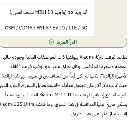
أندرويد 12 (واجهة MIUI 13 نسخة الصين)
GSM / CDMA / HSPA / EVDO / LTE / 5G
اقرأ المزيد
لطالما عُرفت شركة Xiaomi بهواتفها ذات المواصفات العالية وجودة بنائها
الفخمة وسعرها المنُافس، وكان يطلق عليها حتى وقتٍ قريب "قاتلة
الأجهزة الرائدة"، لكنها لم تكن أبداً من المنافسين في سوق الهواتف الرائدة
حيث كانت تركز أكثر على تحقيق معادلة «القيمة مقابل السعر»، الشيء الذي
تغير تمامًا مع إطلاقها لهاتف Xiaomi Mi 11 Ultra العام السابق، معلنةً
بشكلٍ صريحٍ نيتها المنافسة في هذا السوق. وما هاتف aomi 12S Ultra
إلا استمرارًا منها على هذا الطريق.