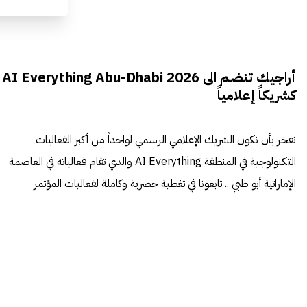
أراجيك تنضم الى AI Everything Abu-Dhabi 2026
كشريكاً إعلامياً
نفخر بأن نكون الشريك الإعلامي الرسمي لواحداً من أكبر الفعاليات
التكنولوجية في المنطقة AI Everything والذي تقام فعالياته في العاصمة
الإماراتية أبو ظبي .. تابعونا في تغطية حصرية وكاملة لفعاليات المؤتمر