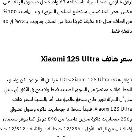
تُرفق شاومي شاحنًا سريعًا باستطاعة 67 واط داخل صندوق الهاتف على
عكس بعض المنافسين. يستطيع الشاحن السريع تزويد الهاتف بـ 100%
من الطاقة خلال 50 دقيقة تقريبًا بدءًا من الصفر، وتزويده بـ 73% في 30
دقيقةٍ فقط.
سعر هاتف Xiaomi 12S Ultra
يتوافر هاتف Xiaomi 12S Ultra حاليًا للشراء في الأسواق؛ لكن ولسوء
الحظ، توافره مقتصرٌ على السوق الصينية فقط ولا يلوح في الأفق أي دليلٍ
على أن الشركة تنوي طرح نسخةٍ عالميةٍ منه. أما بالنسبة لسعر هاتف
Xiaomi 12S Ultra، فتبدأ نسخة 8 جيجابايت ذاكرة وصول عشوائي
و256 جيجابايت ذاكرة تخزين داخلية من 890 دولارًا. كما تتوفر نسختان
إضافيتان من الهاتف الأولى بـ 12/256 جيجا بايت والثانية 