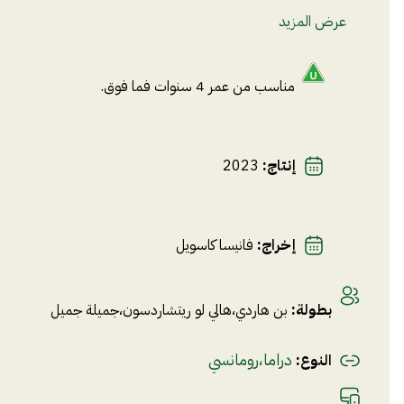
عرض المزيد
مناسب من عمر 4 سنوات فما فوق.
إنتاج
:
2023
إخراج
:
فانيسا كاسويل
بطولة
:
بن هاردي
،
هالي لو ريتشاردسون
،
جميلة جميل
دراما
،
رومانسي
النوع
: