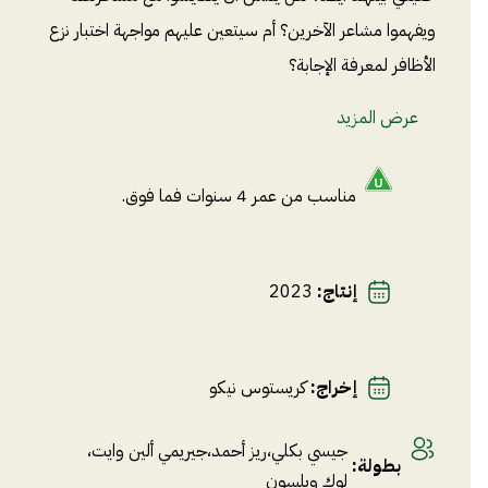
ويفهموا مشاعر الآخرين؟ أم سيتعين عليهم مواجهة اختبار نزع
الأظافر لمعرفة الإجابة؟
عرض المزيد
مناسب من عمر 4 سنوات فما فوق.
إنتاج
:
2023
إخراج
:
كريستوس نيكو
جيسي بكلي
،
ريز أحمد
،
جيريمي ألين وايت
،
بطولة
:
لوك ويلسون