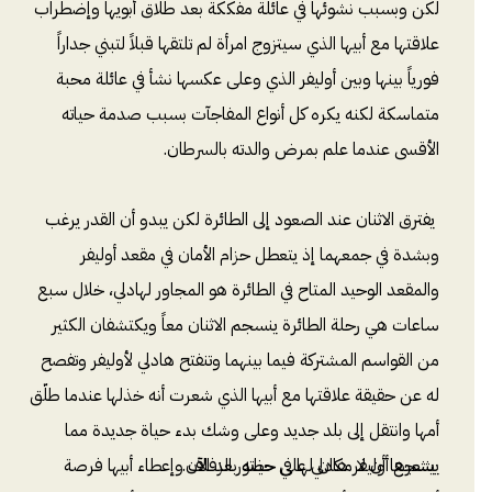
لكن وبسبب نشوئها في عائلة مفككة بعد طلاق أبويها وإضطراب
علاقتها مع أبيها الذي سيتزوج امرأة لم تلتقها قبلاً لتبني جداراً
فورياً بينها وبين أوليفر الذي وعلى عكسها نشأ في عائلة محبة
متماسكة لكنه يكره كل أنواع المفاجآت بسبب صدمة حياته
الأقسى عندما علم بمرض والدته بالسرطان.
يفترق الاثنان عند الصعود إلى الطائرة لكن يبدو أن القدر يرغب
وبشدة في جمعهما إذ يتعطل حزام الأمان في مقعد أوليفر
والمقعد الوحيد المتاح في الطائرة هو المجاور لهادلي، خلال سبع
ساعات هي رحلة الطائرة ينسجم الاثنان معاً ويكتشفان الكثير
من القواسم المشتركة فيما بينهما وتنفتح هادلي لأوليفر وتفصح
له عن حقيقة علاقتها مع أبيها الذي شعرت أنه خذلها عندما طلّق
أمها وانتقل إلى بلد جديد وعلى وشك بدء حياة جديدة مما
يشعرها أن لا مكان لها في حياته بعد الآن.
يشجع أوليفر هادلي على حضور الزفاف وإعطاء أبيها فرصة