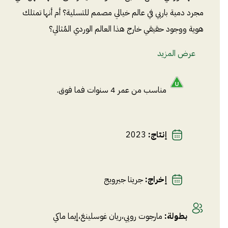
مجرد دمية باربي في عالم خيالي مصمم للتسلية؟ أم أنها تمتلك
هوية ووجود حقيقي خارج هذا العالم الوردي المُثالي؟
عرض المزيد
مناسب من عمر 4 سنوات فما فوق.
إنتاج
:
2023
إخراج
:
جريتا جيرويج
بطولة
:
مارجوت روبي
،
ريان غوسلينغ
،
إيما ماكي