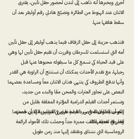
أخرى ويخبرها أنه ذاهب إلى لندن لحضور حفل تأبين، يفترق
الاثنان عند الهبوط من الطائرة وتضيّع هادلي رقم أوليفر بعد أن
سقط هاتفها منها.
فتذهب حزينة إلى حفل الزفاف فيما يذهب أوليفر إلى حفل تأبين
أمه التي استسلمت للسرطان وقررت أن تقيم حفل تأبين لها وهي
على قيد الحياة كي تسمع كل ما سيقوله محبوها عنها قبل
رحيلها، مع تقدم الأحداث يمكنك أن تستنتج أن الراوية هي القدر
وأنها تدفع الظروف كي ينتهي هذان الاثنان معاً ومساعدة بعضهما
البعض على تجاوز العثرات والمحن معًا والبدء من جديد،
وتستمر أحداث الفيلم الدرامية المؤثرة المغلفة بقليل من
رغم أن العنوان الخاص بالفيلم غارق في التقليدية إلا أن قصته
الكوميديا اللطيفة في سرد قصة هذين الغريبين اللذين جمعهما
القدر في لحظة غفلة.
وطريقة تقديمها كانت مميزة جداً وحملت تلك الأجواء الرائعة
الرومانسية التي نشتاق ونفتقد إليها منذ زمن طويل.