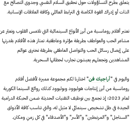
يتعلق بطرح التساؤولات حول تحقيق السلام النفسي وجدوى التصالح مع
الذات أو إدراك القوة الكامنة في الترابط العائلي وكافة العلاقات الإنسانية.
تعتبر أفلام رومانسية من أبرز الأنواع السينمائية التي تلامس القلوب وتعبّر عن
مشاعر الحب والعواطف بطريقة مؤثرة وعاطفية. تمتاز هذه الأفلام بقدرتها
على إيصال رسائل الحب والتواصل العاطفي بطريقة تخترق عوالم
المشاهدين وتجعلهم يعيشون تجارب لحظاتها السحرية.
واليوم في "
أراجيك فن
" اختارنا لكم مجموعة مميزة لأفضل أفلام
رومانسية من أبرز إنتاجات هوليوود وبوليوود كذلك روائع السينما الكورية
لعام 2023؛ إذ تجمع بين توظيف التقنيات الحديثة ضمن الحبكة الدرامية
الجيدة في ظل تشخيص سينمائي لا مثيل له، والتي تناسب كاقة الأذواق
"السناجل" و"المرتبطين" و"الأسر" و"الأصدقاء" في كل زمنِ ومكان.