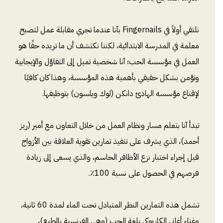
نلتقي أولاً في Fingernails بآنا عندما تجري مقابلة عمل لتصبح
معلمة في المدرسة الابتدائية، لكننا نكتشف أن ما تريده حقًا هو
العمل في مؤسسة الحب؛ آنا شخصية تميل إلى التفاؤل والإيجابية
وتؤمن بشكل حقيقي بأهمية هذه المؤسسة، وهذا كان كافيًا
لإقناع مؤسسه الهادئ دانكن (لوك ويلسون) بتوظيفها.
تبدأ آنا بتعلم مسار ونظام العمل من خلال التعاون مع أمير (ريز
أحمد)، الذي يشرف على تنفيذ تمارين تقوية العلاقة بين الأزواج
قبل إجراء اختبار نزع الأظافر الحاسم، والذي يسعى إلى زيادة
فرصهم في الحصول على نسبة 100٪.
تشمل هذه التمارين النظر المتبادل تحت الماء لمدة 60 ثانية،
وغناء أغاني الكاريوكي بلغة الحب (وهي الفرنسية بالطبع)،