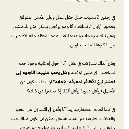
في إحدى الأمسيات خلال حفل عمل وعلى عكس المتوقع
بحضور “رايان”، تشاهده آنا وهو يرقص بشكل مثير للدهشة،
وهي تراقبه بإعجاب شديد؛ لتنقل هذه اللحظة حالة الاضطراب
من تفكيرها للعالم الخارجي.
وتثير اَنذاك تساؤلات في عقل “آنا” حول إمكانية وجود حب
لشخصين في نفس الوقت،
وهل يجب عليهما اللجوء إلى
اختبار نزع الأظافر لمعرفة الإجابة
؟ أو ربما سيكون من
الأسهل (وأقل دموية وأقل ألمًا) إذا تحدثوا عن ذلك؟
في هذا العالم المضطرب، يبدأ آنا وأمير في التساؤل عن الحب
والعلاقات بطريقة غير التقليدية. هل يمكن أن يكون هناك حب
حقيقي بينهما أيضًا؟ هل يمكن أن يتعايشوا مع مشاعرهما