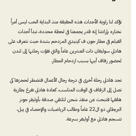
تؤكد لنا راوية الأحداث هذه الحقيقة منذ البداية الحب ليس أمراً
نختاره بإرادتنا إنه قدر يجمعنا في لحظة محددة، تبدأ أحداث
الفيلم في مطار جون ف كينيدي المزدحم بشدة حيث نتعرف على
هادلي سوليفان ذات العشرين عاماً والتي تفوّت رحلتها إلى لندن
لحضور زفاف أبيها بسبب ازدحام المطار.
تجد هادلي رحلة أخرى في درجة رجال الأعمال فتضطر لحجزها كي
تصل إلى الزفاف في الوقت المناسب، كعادة هادلي تفرغ بطارية
هاتفها فتبحث عن منفذ شحن لتلتقي صدفة بأوليفر جونز
البريطاني ذو ال22 عاماً وطالب الرياضيات والإحصاء في ييل،
تنسجم هادلي مع أوليفر بسرعة.