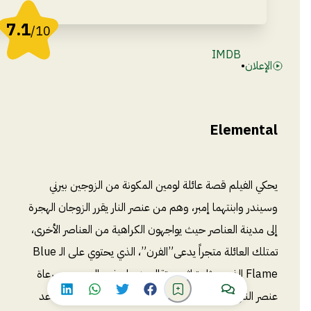
7.1
/10
IMDB
الإعلان
•
Elemental
يحكي الفيلم قصة عائلة لومين المكونة من الزوجين بيرني
وسيندر وابنتهما إمبر، وهم من عنصر النار يقرر الزوجان الهجرة
إلى مدينة العناصر حيث يواجهون الكراهية من العناصر الأخرى،
تمتلك العائلة متجراً يدعى”الفرن”، الذي يحتوي على الـ Blue
Flame الذي يمثل تراثهم وتقاليدهم لجذب العديد من رعاة
عنصر النار بمرور الوقت، تحلم إمبر بتولي العمل بمجرد تقاعد