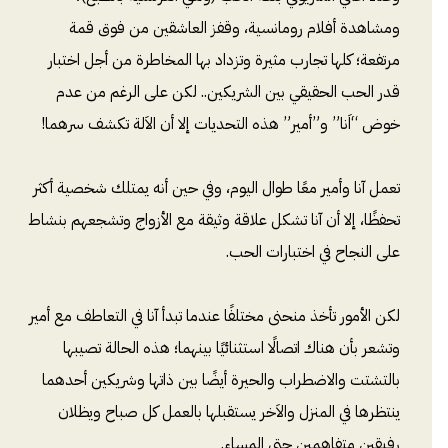
ومشاهدة أفلام رومانسية، وقفز العاشقين من فوق قمة
مرتفعة؛ كلها تجارب مثيرة وتزداد بها المخاطرة من أجل اختبار
قدر الحب الحقيقي بين الشريكين.. لكن على الرغم من عدم
خوض “اَنا” و”أمير” هذه التحديات إلا أن الاَلة تكشف سرهما!
تعمل آنا وأمير معًا طوال اليوم، وفي حين أنه يمتلك شخصية أكثر
تحفظًا، إلا أن آنا تشكل علاقة وثيقة مع الأزواج وتشجعهم بنشاط
على النجاح في اختبارات الحب.
لكن الأمور تأخذ منحنى مختلفًا عندما تبدأ آنا في التعاطف مع أمير
وتشعر بأن هناك اتصالًا استثنائيًا بينهما؛ هذه الحالة تصيبها
بالتشتت والاضطراب والحيرة أيضًا بين ذاتها وشريكين أحدهما
ينتظرها في المنزل والاَخر يستقبلها بالعمل كل صباح ويظلان
رفيقين متفاهمين حتى المساء.