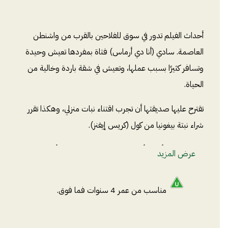
أحداث الفيلم تدور في سوق للفلاحين بالقرب من واشنطن
العاصمة. سادي (أنا دي أرماس) فتاة بمفردها تعيش وحيدة
وتسافر كثيرًا بسبب عملها، وتعيش في شقة باردة وخالية من
الحياة.
تقترح عليها صديقتها أن تجرب اقتناء نبات منزلي، وهكذا تقرر
شراء نبتة بيغونيا من كول (كريس إيفنز).
ولكن بمجرد أن يبدأ كول في محادثة معها ويعرف أنها تسافر كثيرًا،
عرض المزيد
يرفض بيع النبتة لها. فهو مقتنع أنها لن تعتني بالنبتة وستتركها
تموت، وهذا أمر لا يمكنه أن يسمح به.
مناسب من عمر 4 سنوات فما فوق.
تبدأ بينهما مشادة كلامية، وفي نفس الوقت يحاول كول بيع نبتة
صبار لها، وعندها تغضب سادي وتغادر.