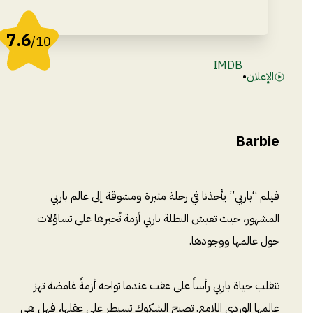
7.6
/10
IMDB
الإعلان
•
Barbie
فيلم “باربي” يأخذنا في رحلة مثيرة ومشوقة إلى عالم باربي
المشهور، حيث تعيش البطلة باربي أزمة تُجبرها على تساؤلات
حول عالمها ووجودها.
تنقلب حياة باربي رأساً على عقب عندما تواجه أزمةً غامضة تهز
عالمها الوردي اللامع. تصبح الشكوك تسيطر على عقلها، فهل هي