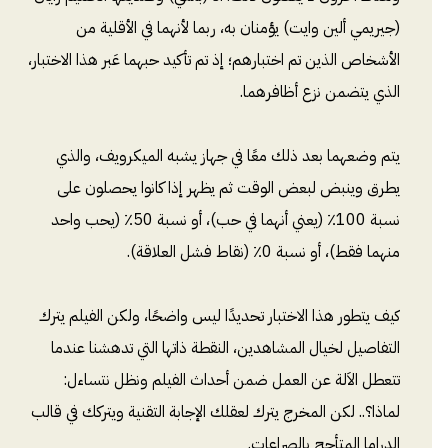
(جيريمي ألين وايت) يؤمنان به، ربما لأنهما في الأقلية من
الأشخاص الذين تم اختبارهم؛ إذ تم تأكيد حبهما عَبر هذا الاختبار،
الذي يتضمن نزع أظافرهما.
يتم وضعهما بعد ذلك معًا في جهاز يشبه الميكرويف، والذي
يطرق وينبض لبعض الوقت ثم يظهر إذا كانوا يحصلون على
نسبة 100٪ (يعني أنهما في حب)، أو نسبة 50٪ (يحب واحد
منهما فقط)، أو نسبة 0٪ (نقاط فشل العلاقة).
كيف يتطور هذا الاختبار تحديدًا ليس واضحًا، ولكن الفيلم يترك
التفاصيل لخيال المشاهدين، النقطة ذاتها التي تدهشنا عندما
تتعطل الاَلة عن العمل ضمن أحداث الفيلم ونظل نتساءل:
لماذا؟.. لكن المخرج يترك لعقلك الإجابة التقنية ويتركك في قالب
الدراما المتأجج بالصراعات.