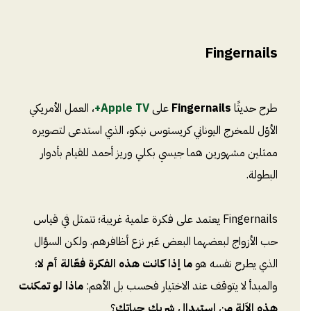
Fingernails
طرح حديثًا
Fingernails
على
Apple TV+
، العمل الأمريكي
الأوّل للمخرج اليوناني كريستوس نيكو، الذي استدعى لتصويره
ممثلين مشهورين هما جيسي بكلي وريز أحمد للقيام بأدوار
البطولة.
Fingernails يعتمد على فكرة علمية غريبة؛ تتمثل في قياس
حب الأزواج لبعضهما البعض عَبر نزع أظافرهم. ولكن السؤال
الذي يطرح نفسه هو
ما إذا كانت هذه الفكرة فعّالة أم لا
؛
والمبدأ لا يتوقف عند الاختيار فحسب بل الأهم:
ماذا لو تمكنت
هذه الاَلة من استبدال شريك حياتك
؟