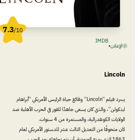
7.3
/10
IMDB
الإعلان
•
Lincoln
يسرد فيلم “Lincoln” وقائع حياة الرئيس الأمريكي “أبراهام
لينكولن”، والذي كان يسعى جاهدًا للفوز في الحرب الأهلية ضد
الولايات الكونفدرالية، والمستمرة من 4 سنوات.
كان متخوفًا من التعديل الثالث عشر للدستور الأمريكي لعام
1863 الذي يمنع العبودية، أن يتم تجاهله بعد الحرب.