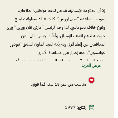
إلا أن الحكومة الإسبانية، تتدخل لدعم مواطنيها الملاحان،
بموجب معاهدة “سان لورينزو”. كانت هناك محاولات لمنع
وقوع خلاف دبلوماسي، لذا وجه الرئيس “مارتن فان بورين” وزير
خارجيته لدعم الادعاء الإسباني. وأيضًا “لويس تابان” من
المدافعين عن إلغاء الرق وشريكه العبد الملون السابق “تيودور
جوادسون”، لديه إصرار على مساعدة الأسرى.
يشتبه المحامي”روجر شيرمان بالدوين” الذي تم تعيينه “أن
عرض المزيد
العبيد أفارقة تم اختطافهم، ونقلهم بشكل غير قانوني كجزء من
تجارة الرقيق، والمحظورة عبر المحيط الأطلسي”.
مناسب من عمر 18 سنة فما فوق.
هل تنتهي القضية لصالح الأفارقة ويعودون ديارهم؟
إنتاج
:
1997