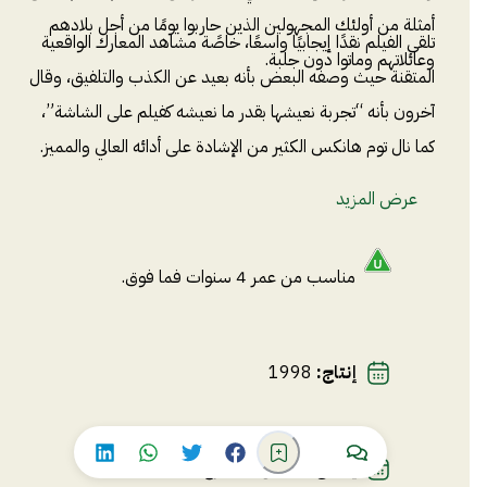
أمثلة من أولئك المجهولين الذين حاربوا يومًا من أجل بلادهم
تلقى الفيلم نقدًا إيجابيًا واسعًا، خاصًة مشاهد المعارك الواقعية
وعائلاتهم وماتوا دون جلبة.
المتقنة حيث وصفه البعض بأنه بعيد عن الكذب والتلفيق، وقال
آخرون بأنه “تجربة نعيشها بقدر ما نعيشه كفيلم على الشاشة”،
كما نال توم هانكس الكثير من الإشادة على أدائه العالي والمميز.
عرض المزيد
مناسب من عمر 4 سنوات فما فوق.
إنتاج
:
1998
إخراج
:
ستيفن سبيلبرغ