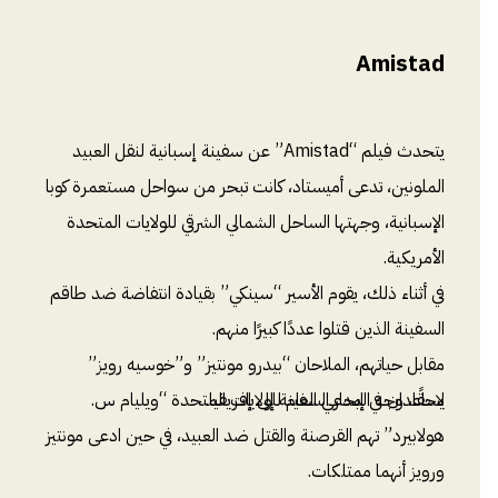
Amistad
يتحدث فيلم “Amistad” عن سفينة إسبانية لنقل العبيد
الملونين، تدعى أميستاد، كانت تبحر من سواحل مستعمرة كوبا
الإسبانية، وجهتها الساحل الشمالي الشرقي للولايات المتحدة
اﻷمريكية.
في أثناء ذلك، يقوم الأسير “سينكي” بقيادة انتفاضة ضد طاقم
السفينة الذين قتلوا عددًا كبيرًا منهم.
مقابل حياتهم، الملاحان “بيدرو مونتيز” و”خوسيه رويز”
يساعدان في إبحار السفينة إلى إفريقيا.
لاحقًا، وجه المدعي العام للولايات المتحدة “ويليام س.
هولابيرد” تهم القرصنة والقتل ضد العبيد، في حين ادعى مونتيز
ورويز أنهما ممتلكات.