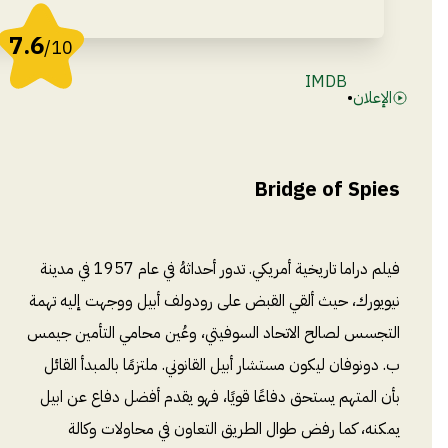
7.6
/10
IMDB
الإعلان
•
Bridge of Spies
فيلم دراما تاريخية أمريكي. تدور أحداثهُ في عام 1957 في مدينة
نيويورك، حيث ألقي القبض على رودولف أبيل ووجهت إليه تهمة
التجسس لصالح الاتحاد السوفيتي، وعُين محامي التأمين جيمس
ب. دونوفان ليكون مستشار أبيل القانوني. ملتزمًا بالمبدأ القائل
بأن المتهم يستحق دفاعًا قويًا، فهو يقدم أفضل دفاع عن ابيل
يمكنه، كما رفض طوال الطريق التعاون في محاولات وكالة