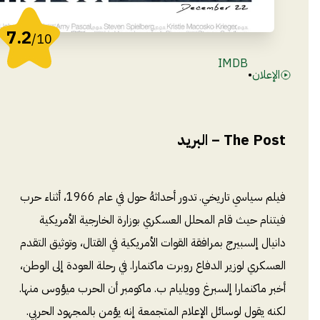
7.2
/10
IMDB
الإعلان
•
The Post – البريد
فيلم سياسي تاريخي. تدور أحداثهُ حول في عام 1966، أثناء حرب
فيتنام حيث قام المحلل العسكري بوزارة الخارجية الأمريكية
دانيال إلسبيرج بمرافقة القوات الأمريكية في القتال، وتوثيق التقدم
العسكري لوزير الدفاع روبرت ماكنمارا. في رحلة العودة إلى الوطن،
أخبر ماكنمارا إلسبرغ وويليام ب. ماكومبر أن الحرب ميؤوس منها.
لكنه يقول لوسائل الإعلام المتجمعة إنه يؤمن بالمجهود الحربي.