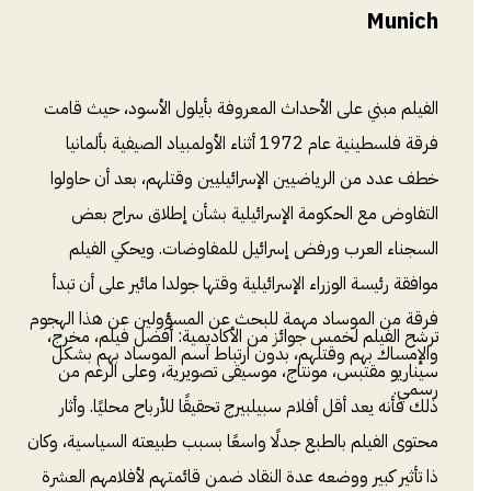
Munich
الفيلم مبني على الأحداث المعروفة بأيلول الأسود، حيث قامت
فرقة فلسطينية عام 1972 أثناء الأولمبياد الصيفية بألمانيا
خطف عدد من الرياضيين الإسرائيليين وقتلهم، بعد أن حاولوا
التفاوض مع الحكومة الإسرائيلية بشأن إطلاق سراح بعض
السجناء العرب ورفض إسرائيل للمفاوضات. ويحكي الفيلم
موافقة رئيسة الوزراء الإسرائيلية وقتها جولدا مائير على أن تبدأ
فرقة من الموساد مهمة للبحث عن المسؤولين عن هذا الهجوم
ترشح الفيلم لخمس جوائز من الأكاديمية: أفضل فيلم، مخرج،
والإمساك بهم وقتلهم، بدون ارتباط اسم الموساد بهم بشكل
سيناريو مقتبس، مونتاج، موسيقى تصويرية، وعلى الرغم من
رسمي.
ذلك فأنه يعد أقل أفلام سبيلبيرج تحقيقًا للأرباح محليًا. وأثار
محتوى الفيلم بالطبع جدلًا واسعًا بسبب طبيعته السياسية، وكان
ذا تأثير كبير ووضعه عدة النقاد ضمن قائمتهم لأفلامهم العشرة