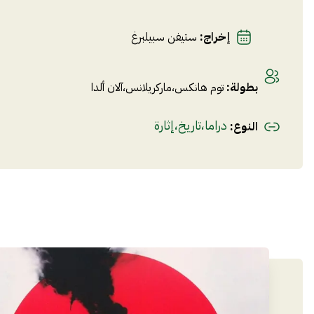
إخراج
:
ستيفن سبيلبرغ
بطولة
:
توم هانكس
،
ماركريلانس
،
آلان ألدا
دراما
،
تاريخ
،
إثارة
النوع
: