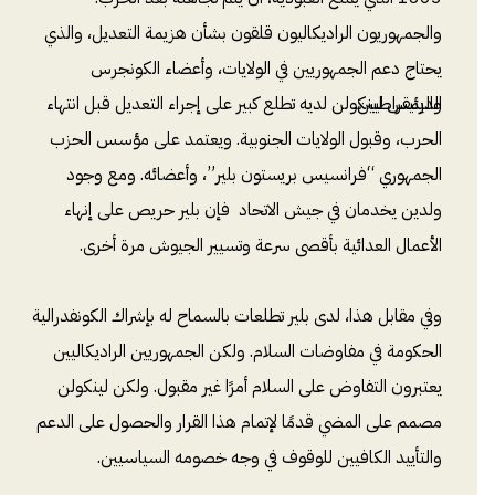
والجمهوريون الراديكاليون قلقون بشأن هزيمة التعديل، والذي
يحتاج دعم الجمهوريين في الولايات، وأعضاء الكونجرس
الديمقراطيين.
والرئيس لينكولن لديه تطلع كبير على إجراء التعديل قبل انتهاء
الحرب، وقبول الولايات الجنوبية. ويعتمد على مؤسس الحزب
الجمهوري “فرانسيس بريستون بلير”، وأعضائه. ومع وجود
ولدين يخدمان في جيش الاتحاد فإن بلير حريص على إنهاء
الأعمال العدائية بأقصى سرعة وتسيير الجيوش مرة أخرى.
وفي مقابل هذا، لدى بلير تطلعات بالسماح له بإشراك الكونفدرالية
الحكومة في مفاوضات السلام. ولكن الجمهوريين الراديكاليين
يعتبرون التفاوض على السلام أمرًا غير مقبول. ولكن لينكولن
مصمم على المضي قدمًا لإتمام هذا القرار والحصول على الدعم
والتأييد الكافيين للوقوف في وجه خصومه السياسيين.