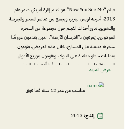
فيلم “Now You See Me” هو فيلم إثارة أمريكي صدر عام
2013، أخرجه لويس ليترير، ويجمع بين عناصر السحر والجريمة
والتشويق. تدور أحداث الفيلم حول مجموعة من السحرة
الموهوبين، يُعرفون بـ”الفرسان الأربعة”، الذين يقدمون عروضًا
سحرية مذهلة على المسارح. خلال هذه العروض، يقومون
بعمليات سطو معقدة على البنوك، ويقومون بتوزيع الأموال
المسروقة على الجمهور، مما يجعلهم أبطالًا في نظر البعض
عرض المزيد
ومجرمين في نظر آخرين. هذا التحدي المستمر بين السحرة
ومكتب التحقيقات الفيدرالي، بقيادة العميل ديلان رودس، يخلق
مناسب من عمر 12 سنة فما فوق.
جوًا من الإثارة والتشويق طوال أحداث الفيلم.
إنتاج
:
2013