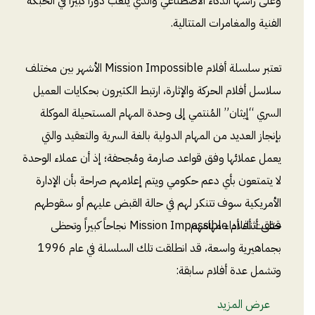
وعلى رأسها الذكاء الاصطناعي والذي يلعب دورًا كبيرًا في الحبكة
الفنية والمغامرات المتتالية.
تعتبر سلسلة أفلام Mission Impossible الأشهر بين مختلف
سلاسل أفلام الحركة والإثارة، ارتبط الكثيرون بحكايات العميل
السري “إيثان” المُنتمي إلى وحدة المهام المستحيلة الموكلة
بإنجاز العديد من المهام الدولية بالغة السرية والتعقيد والتي
يعمل عملائها وفق قواعد صارمة ومُجحفة؛ إذ أن عملاء الوحدة
لا يتمتعون بأي دعم حكومي ويتم إعلامهم صراحة بأن الإدارة
الأمريكية سوف تتنكر لهم في حالة القبض عليهم أو سقوطهم
قتلى أثناء أداء مهامهم.
حققت أفلام Mission Impossible نجاحاً كبيراً وتحظى
بجماهيرية واسعة، قد انطلقت تلك السلسلة في عام 1996
وتشمل عدة أفلام سابقة:
عرض المزيد