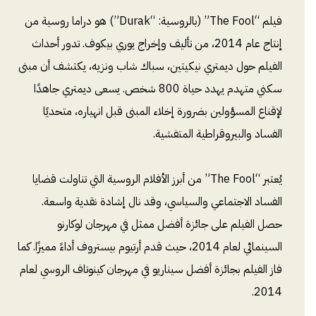
فيلم “The Fool” (بالروسية: “Durak”) هو دراما روسية من
إنتاج عام 2014، من تأليف وإخراج يوري بيكوف. تدور أحداث
الفيلم حول ديمتري نيكيتين، سباك شاب ونزيه، يكتشف أن مبنى
سكني متهدم يهدد حياة 800 شخص. يسعى ديمتري جاهدًا
لإقناع المسؤولين بضرورة إخلاء المبنى قبل انهياره، متحديًا
الفساد والبيروقراطية المتفشية.
يُعتبر “The Fool” من أبرز الأفلام الروسية التي تناولت قضايا
الفساد الاجتماعي والسياسي، وقد نال إشادة نقدية واسعة.
حصل الفيلم على جائزة أفضل ممثل في مهرجان لوكارنو
السينمائي لعام 2014، حيث قدم أرتيوم بيستروف أداءً مميزًا. كما
فاز الفيلم بجائزة أفضل سيناريو في مهرجان كينوتاف الروسي لعام
2014.