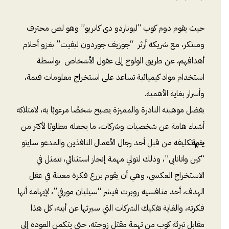
حيث يقوم دوم كوب “ليوناردو دي كابريو” وهو لص محترف
ومبتكر، مع شريكه أرثر “جوزيف جوردون ليفيت” بغزو أحلام
أهدافهم، عن طريق الولوج إلى عقول الأشخاص بواسطة
استخدام مواد كيميائية تساعد على استخراج معلومات قيمة،
وأسرار بغاية الأهمية.
بفضل موهبته النادرة والمميزة يصبح شخصًا مرغوبًا به، لامتلاكه
أشياء هامة عن شخصيات وشركات، ما يجعله مطلوبًا لأكثر من
جهة.
يتم تكليفه من قبل أحد رجال الأعمال النافذين والمدعو سايتو
“كين واتانابي”، وذلك لتولي مهمة إنجاز استثنائي، تتمثل في
الاستخراج العكسي، وهي أن يقوم بزرع فكرة معينة في عقل
الهدف، أحد منافسيه روبرت فيشر “سيليان مورفي”، لإيهامه أنها
فكرته، والغاية تفكيك الشركات التي سيرثها عن أبيه، كل هذا
مقابل تبرئة كوب من تهمة مقتل زوجته، حتى يتكمن العودة إلى