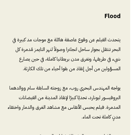
Flood
يتحدث الفيلم عن وقوع عاصفة هائلة مع موجات مد كبيرة في
البحر تنتقل بجوار ساحل انجلترا وصولاً لنهر التايمز مُدمرة كل
شيء في طريقها، وتغرق مدن بريطانيا كاملة، في حين يصارع
المسؤولين من أجل إنقاذ من بقوا أحياء من تلك الكارثة.
يواجه المهندس البحري روب، مع زوجته السابقة سام ووالدهما
البروفيسور ليونارد، تحديًا كبيرًا لإنقاذ المدينة من الفيضانات
المدمرة. فيلم يحبس الأنفاس مع مشاهد الغرق والدمار واختفاء
مدنٍ كاملة تحت الماء.