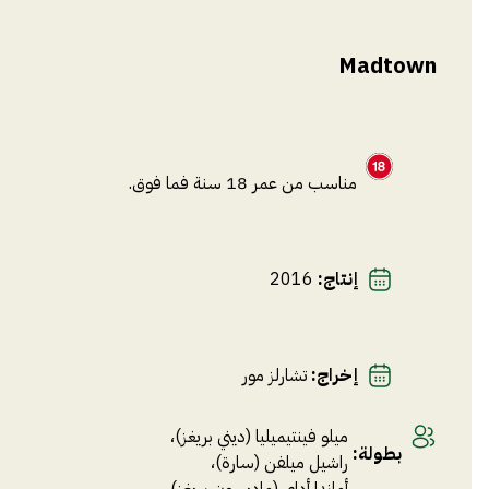
Madtown
مناسب من عمر 18 سنة فما فوق.
إنتاج
:
2016
إخراج
:
تشارلز مور
ميلو فينتيميليا (ديني بريغز)
،
بطولة
:
راشيل ميلفن (سارة)
،
أماندا أداي (ماديسون بريغز)