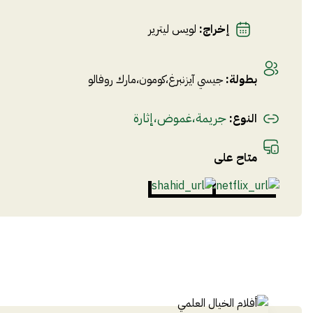
إخراج
:
لويس ليترير
بطولة
:
جيسي آيزنبرغ
،
كومون
،
مارك روفالو
جريمة
،
غموض
،
إثارة
النوع
:
متاح على