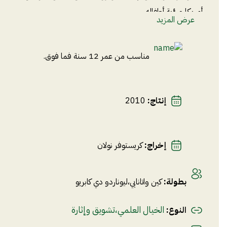
أمريكا ورؤية أطفاله.
عرض المزيد
مناسب من عمر 12 سنة فما فوق.
إنتاج
:
2010
إخراج
:
كريستوفر نولان
بطولة
:
كين واتانابي
،
ليوناردو دي كابريو
الخيال العلمي
،
تشويق وإثارة
النوع
: