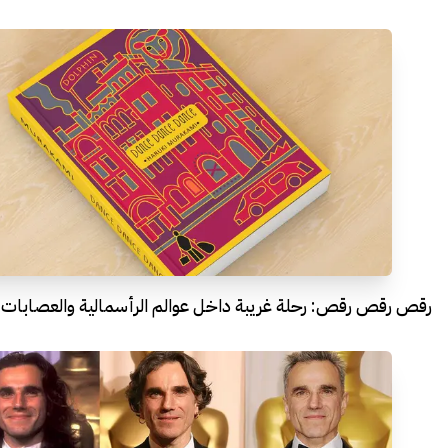
رقص رقص رقص: رحلة غريبة داخل عوالم الرأسمالية والعصابات