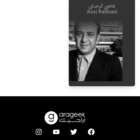
عاصي الرحباني
1904
-
1860
1906
-
1828
Assi Rahbani
1986
-
1923