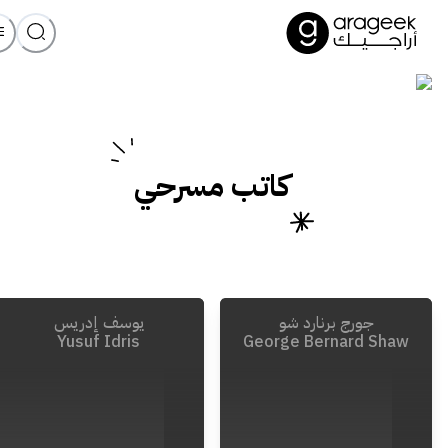
كاتب مسرحي
جورج برنارد شو
يوسف إدريس
Yusuf Idris
George Bernard Shaw