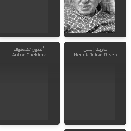
هنريك إبسن
أنطون تشيخوف
1883
-
1818
1987
-
1898
Anton Chekhov
Henrik Johan Ibsen