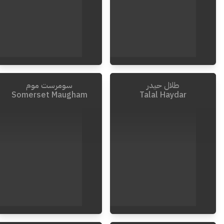
طلال حيدر
سومرست موم
2003
-
1935
1593
-
1564
Somerset Maugham
Talal Haydar