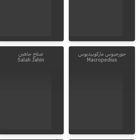
جورجيوس ماركوبيديوس
صلاح جاهين
1991
-
1927
1950
-
1856
Salah Jahin
Macropedius