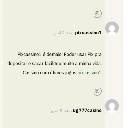
pixcassino1
.
بعد 7 أشهر
Pixcassino1 é demais! Poder usar Pix pra
depositar e sacar facilitou muito a minha vida.
.
Cassino com ótimos jogos
pixcassino1
ug777casino
.
بعد 8 أشهر