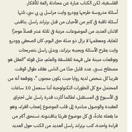
الفلسفية، لكن الكتاب عبارة عن محادثة رائعة للأفكار.
أسئلة مدروسة طرحها وودرو وايت مراسل بي بي سي، تلتها
أسئلة ثاقبة في كثير من الأحيان من قبل برتراند راسل. يناقش
الاثنان العديد من الموضوعات، مرتبة في ثلاثة عشر فصلاً موجزًا ​​
للغاية، ومعظمها لا يزال ذو صلة حتى اليوم، كان الصحفي وودرو
وايت يطرح الأسئلة ويجيبه برتراند، ويدلي راسل بتصريحات
وتوقعات مبينة على فهمه للفلسفة والعلم، مثل قوله "العقل هو
مصطلح نسبي. عدد قليل جدًا من الناس عقلاء طوال الوقت.
تقريبا كل شخص لديه زوايا حيث يكون مجنون "، وتوقعه أنه من
المحتمل مع كل التطورات التكنولوجية أننا سنعمل 10 ساعات
في الأسبوع في المستقبل، لطالما أثارت قدرة راسل على اختراق
العقيدة والوصول مباشرة إلى قلب الموضوع إعجاب القراء، وهو
ما يفعله عادةً، في كل موضوع تقريبًا يناقشونه. تستحق أكثر من
قراءة واحدة، كتب برتراند راسل العديد من الكتب حول العديد