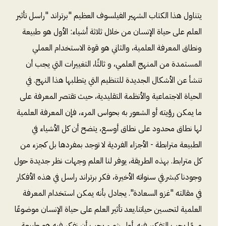
يتناول هذا الكتاب الشهير الفيلسوف العظيم "برتراند "راسل تأثير
العلم على حياة الإنسان من خلال ثلاثة أشياء: الأول هو طبيعة
ونطاق المعرفة العلمية، والثاني هو قوة الاستخدام العملي
المستمدة من المنهج العلمي، و ثالثًا، التغييرات التي يجب أن
تنشأ عن الأشكال الجديدة للتنظيم التي يتطلبها هذا النهج. في
الحياة الاجتماعية والأنظمة التقليدية، حيث تقتصر المعرفة على
ما يمكن رؤيته أو الشعور به بحواس المرء، فإن المعرفة العلمية
لها نطاق محدود على نطاق أوسع، يتضح أن كل الأشياء في
الطبيعة مترابطة - الأجزاء الفردية لا توجد بمفردها بل كجزء من
كل مترابط. بهذه الطريقة، يوفر لنا العلم وجهات نظر جديدة حول
وجودنا كبشر.في سنواته الأخيرة، فكر برتراند راسل في هذه الأفكار
في مقالته "غزو السعادة". يجادل بأنه يمكن استخدام المعرفة
العلمية لتحسين حياتنا.يعد تأثير العلم على حياة الإنسان موضوعًا
مهمًا يجب التفكير فيه. أول شيء يجب أن نفكر فيه هو طبيعة