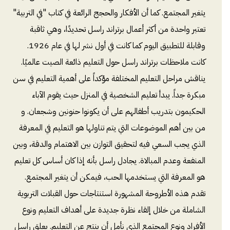
يتغير المجتمع. كما أن الأفكار والحجج الرائعة في كتاب "في التربية"
تعتبر واحدة من أكثر أعمال برتراند راسل تحديدًا، وهي ثاقبة
وقابلة للتطبيق اليوم كما كانت في أول نشر لها في عام 1926.
كانت ملاحظات برتراند راسل حول التعليم ذائعة الصيت عالميًا.
يناقش مراحل التعليم المختلفة مؤكداً على أهمية التعليم في سن
مبكرة جداً. يبدأ تعليم الشخصية في المنزل حيث يقوم الآباء
الحكيمون بتدريب أطفالهم على أن يكونوا حنونين وشجعان. و
من بين أهم الموضوعات التي يتم تناولها هو التعليم في المعرفة
الذي يجب السعي فيه لتحقيق التوازن بين الاهتمام والدقة، وبين
المنفعة وعدم المبالاة. يجادل راسل بأنه إذا كان أساس كل تعليم
هو المعرفة التي يستخدمها الحب، فيمكن أن يتغير المجتمع.
تقدم هذه الأطروحة المشهورة استنتاجات حول القبلات التربوية
الشاملة من خلال إلقاء نظرة جديدة على أهداف التعليم ونوع
الأفراد ونوع المجتمع الذي نأمل أن ينتج عن التعليم. يعلق راسل