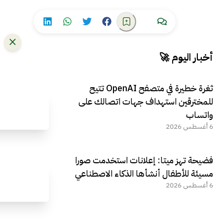
أخبار اليوم 🚀
ثغرة خطيرة في متصفح OpenAI تتيح
للمخترقين استهداف جهات اتصالك على
واتساب
6 أغسطس 2026
فضيحة تهز ميتا: إعلانات استخدمت صورا
مسيئة للأطفال أنشأها الذكاء الاصطناعي
6 أغسطس 2026