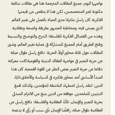
نواجهها اليوم. جميع المقالات المترجمة هنا هي مقالات شائعة
مكتوبة لغير المتخصصين، لكن هذا لا ينتقص من قيمتها
الفكرية. كان راسل ملتزمًا مدى الحياة بالعمل على تغيير العالم
الذي يعيش فيه، ومخاطبة الجمهور بطريقة واضحة وعقلانية.
وهذه من الفضائل الفكرية للفلسفة: الشرح والتوضيح والتبسيط
وفتح الطريق أمام الجميع للمشاركة في عملية تغيير العالم، وتدور
المقالات حول ثلاثة محاور:أولاً، الحرية: دافع راسل طوال حياته
عن حرية التعبير في مواجهة العقائد الدينية والقومية.كانت معركته
دفاعا عن حرية التعبير بغض النظر عن القوة القمعية. كان هذا
المبدأ الأساسي أحد محاور تفكيره في السياسة والأخلاق.ثانيًا،
الدين: انتقد راسل اضطهاد البلاشفة للمؤمنين، وكذلك قمع
الدينيين للملحدين. موقفه من الدين ينبع من الالتزام المبدئي
بحرية التعبير والإيمان. ثالثًا، العقلانية والفلسفة: دافع راسل عن
العقلانية طوال حياته، رافضًا الإيمان بأي سبب أو رأي لا يدعمه