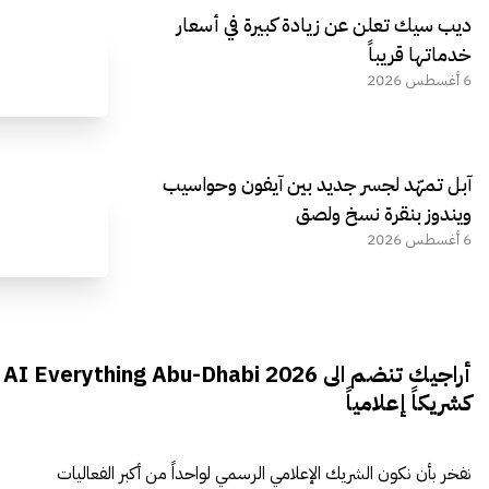
ديب سيك تعلن عن زيادة كبيرة في أسعار
خدماتها قريباً
6 أغسطس 2026
آبل تمهّد لجسر جديد بين آيفون وحواسيب
ويندوز بنقرة نسخ ولصق
6 أغسطس 2026
أراجيك تنضم الى AI Everything Abu-Dhabi 2026
كشريكاً إعلامياً
نفخر بأن نكون الشريك الإعلامي الرسمي لواحداً من أكبر الفعاليات