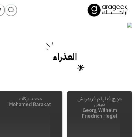
العذراء
جورج فيلهلم فريدريش
محمد بركات
هيغل
Mohamed Barakat
Georg Wilhelm
Friedrich Hegel