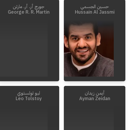
حسين الجسمي
جورج أر. أر. مارتن
1997
-
1910
1976
-
1890
George R. R. Martin
Hussain Al Jassmi
أيمن زيدان
ليو تولستوي
Leo Tolstoy
Ayman Zeidan