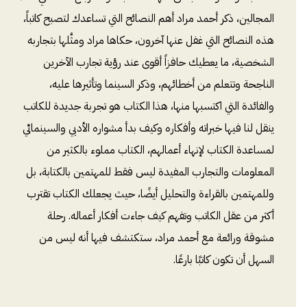
المجالين، ذكر أحمد مراد أهم النصائح التي تساعدك لتصبح كاتباً،
هذه النصائح التي غفل عنها آخرون، حكاها مراد ومثَّلها بتجاربه
الشخصية، ما يعطيك حافزاً أقوى عند رؤية تجارب الآخرين
الناجحة وتتعلم من أخطائهم، وذكر السينما وتأثيرها عليه،
والفائدة التي اكتسبها منها، هذا الكتاب هو تجربة جديدة للكاتب
ينقل لنا فيها خبراته وأفكاره وكيف بدأ مشواره الأدبي والسينمائي
لمساعدة الكتاب لإنهاء أعمالهم، الكتاب مملوء بالكثير من
المعلومات والتجارب المفيدة ليس فقط للمهتمين بالكتابة، بل
وللمهتمين بالقراءة والتحليل أيضًا، حيث يجعلك الكتاب تقترب
أكثر من عقل الكاتب وتفهم كيف جاءت أفكار أعماله. رحلة
مشوقة ورائعة مع أحمد مراد، ستكتشف فيها أنه ليس من
السهل أن تكون كاتبًا بارعًا.