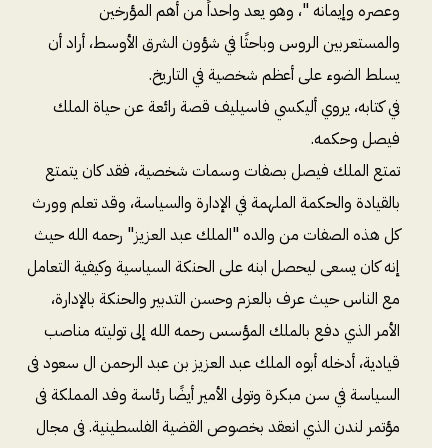
وعصره وإيمانه "، وهو يعد واحداً من أهم المؤرخين
والمستعربين الروس وباحثًا في شؤون الشرق الأوسط، أراد أن
يسلط الضوء على أعظم شخصية في التاريخ.
في كتابه، يروي أليكسي فاسيليف قصة رائعة عن حياة الملك
فيصل وحكمه.
تمتع الملك فيصل بصفات وسمات شخصية، فقد كان يتمتع
بالقيادة والحكمة الملهمة في الإدارة والسياسة، وقد تعلم وورث
كل هذه الصفات من والده "الملك عبد العزيز" رحمه الله حيث
إنه كان يسعى ليحصل ابنه على الحنكة السياسية وكيفية التعامل
مع الناس حيث عرف بالعزم وحسن التدبير والحنكة بالإدارة،
الأمر الذي دفع بالملك المؤسس رحمه الله إلى توليته مناصب
قيادية، أدخله أبوه الملك عبد العزيز بن عبد الرحمن ال سعود فى
السياسة في سن مبكرة وتولى الأمير أيضًا رئاسة وفد المملكة فى
مؤتمر لندن الذي انعقد بخصوص القضية الفلسطينية. فى مجال