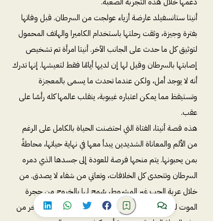
دعمها خلال هذه التجربة الصعبة.
أنيتا ستانسفيلد عارضة أزياء عولجت من السرطان. قبل وفاتها
بفترة وجيزة، وثقت رحلتها باستخدام الكاميرا والهاتف المحمول
لتوثيق كل ما حدث على الجانب الآخر. أنيتا امرأة تم تشخيص
إصابتها بالسرطان وقيل لها إن لديها أيامًا فقط لتعيشها. إنها تدرك
أنه لا يوجد أمل، ولكن عندما تحدث ما يسمى بالمعجزة
وتستيقظ مما يمكن اعتباره غيبوبة، ينقلب عالمها كله رأسًا على
عقب.
هذه قصة أنيتا، الفتاة التي احتضنت الحياة بالكامل على الرغم
من الألم والمعاناة الشديدين يبدأ معها في نهاية حياتها، محاطةً
بمن يحبونها. يتم منحها فرصة للعودة إلى جسدها الذي دمره
السرطان وتتحدى كل الخلافات، وتعاني من شفاء لا يصدق. من
خلال عربة الحب غير المشروط، سُمح لها بالخروج من حجرة
الموت لتعطينا وصفًا لما تبدو عليه الحياة على الجانب الآخر من