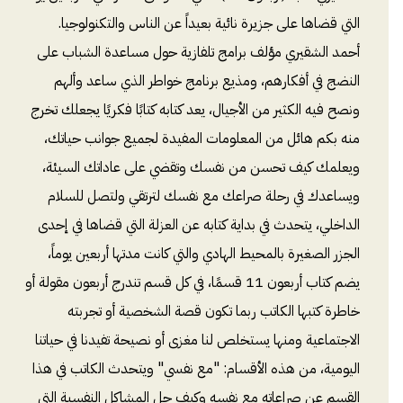
التي قضاها على جزيرة نائية بعيداً عن الناس والتكنولوجيا.
أحمد الشقيري مؤلف برامج تلفازية حول مساعدة الشباب على
النضج في أفكارهم، ومذيع برنامج خواطر الذي ساعد وألهم
ونصح فيه الكثير من الأجيال، يعد كتابه كتابًا فكريًا يجعلك تخرج
منه بكم هائل من المعلومات المفيدة لجميع جوانب حياتك،
ويعلمك كيف تحسن من نفسك وتقضي على عاداتك السيئة،
ويساعدك في رحلة صراعك مع نفسك لترتقي ولتصل للسلام
الداخلي، يتحدث في بداية كتابه عن العزلة التي قضاها في إحدى
الجزر الصغيرة بالمحيط الهادي والتي كانت مدتها أربعين يوماً،
يضم كتاب أربعون 11 قسمًا، في كل قسم تندرج أربعون مقولة أو
خاطرة كتبها الكاتب ربما تكون قصة الشخصية أو تجربته
الاجتماعية ومنها يستخلص لنا مغزى أو نصيحة تفيدنا في حياتنا
اليومية، من هذه الأقسام: "مع نفسي" ويتحدث الكاتب في هذا
القسم عن صراعاته مع نفسه وكيف حل المشاكل النفسية التي