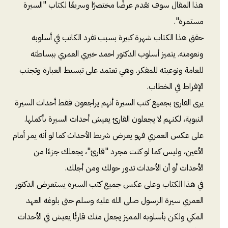
هذا المقال سوف نقدم عرضًا مختصرًا وسريعًا لكتاب "السيرة
مستمرة".
حقق هذا الكتاب شهرة كبيرة بسبب تفرد الكاتب في أسلوبه
ونعومته. يتميز أسلوب الدكتور احمد خيري العمري ببساطته
للعامة ونوعيته للمفكر. وهي تعتمد على تبسيط العبارة وتجنب
الإفراط في الخطاب.
يرى القارئ بجميع كتب السيرة أنهم يراجعون فقط أحداث السيرة
النبوية، لكنهم لا يجعلون القارئ يعيش أحداث السيرة بأكملها.
على عكس العمري فهو يعرض شريط الأحداث كما لو أنه يمر أمام
الأعين، وليس كما لو كنت مجرد "قارئ"، يجعلك جزءًا من
الأحداث أو أن الأحداث تدور حولك ومن أجلك.
في هذا الكتاب وعلى عكس جميع كتب السيرة يستعرض الدكتور
العمري سيرة الرسول صلى الله عليه وسلم حتى بلوغه العهد
المكي ولكن بأسلوبه المميز يجعل منك قارئًا يعيش في الأحداث