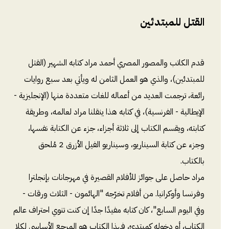
القتل للمبتدئين
قدم الكاتب والمصور المصري أحمد مراد كتابه الشهير (القتل
للمبتدئين)، والذي هو العمل الثامن له ويأتي بعد سبع روايات
رائعة، ترجمت العديد من أعماله للغات متعددة منها (الإنجليزية -
الإيطالية - الفرنسية)، في كتابه هذا ينقلنا مراد لعالمه، وطريقة
كتابته، ويقسم الكتاب إلى ثلاثة أجزاء، جزء عن الكتابة نفسها،
وجزء عن كتابة السيناريو، وسيناريو الفيل الأزرق 2 مُلحق
بالكتاب.
مراد حاصل على جوائز للأفلام القصيرة في مهرجانات بإنجلترا
وفرنسا وأوكرانيا. من أفلام تخرّجه "الهائمون - الثلاث ورقات -
وفي اليوم السابع"، كان كتابه مفيدًا جدًا إن كنت تنوي احتراف عالم
الكتاب، أو دخوله كمبتدئ، فهذا الكتاب هو المرجع الأساسي لكلا