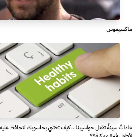
ماكسيموس
عاداتٌ سيئةٌ تقتل حواسيبنا… كيف تعتني بحاسوبك لتحافظ عليه
لأطول فترة ممكنة؟؟