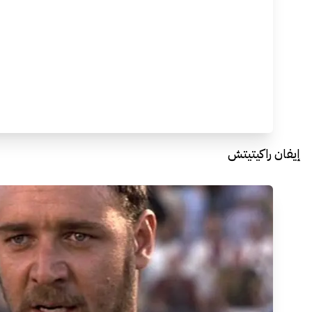
إيفان راكيتيتش