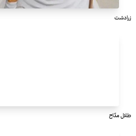
زرادشت
طلال مدّاح