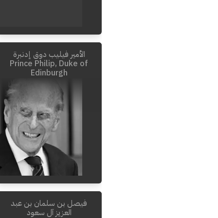
الأمير فيليب دوق إدنبرة
Prince Philip, Duke of
Edinburgh
فيصل بن سلمان بن عبد
2021
-
1921
العزيز آل سعود