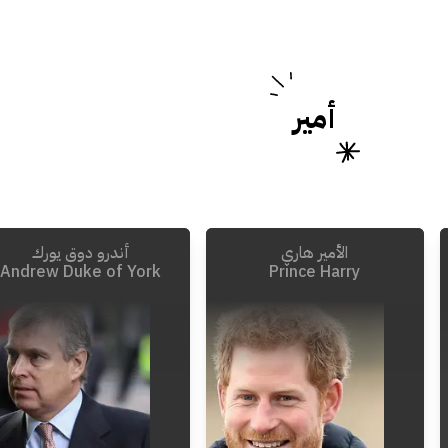
أمير
الأمير هاري
أندرو دوق يورك
Andrew Duke of York
Prince Harry