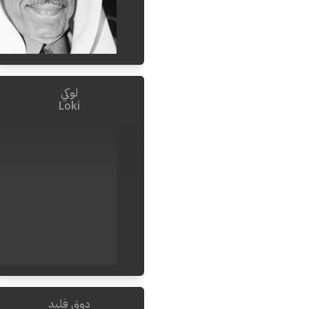
لوكي
2018
-
1937
Loki
دوق فليد
2018
-