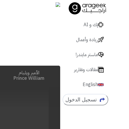
تٍك و AI
ريادة وأعمال
ماستر مايندز!
مقالات وتقارير
الأمير ويليام
Prince William
English
تسجيل الدخول