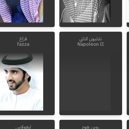
نابليون الثاني
فزَاع
2019
-
1923
fazza
Napoleon II
روبن هود
ليغولاس
1832
-
1811