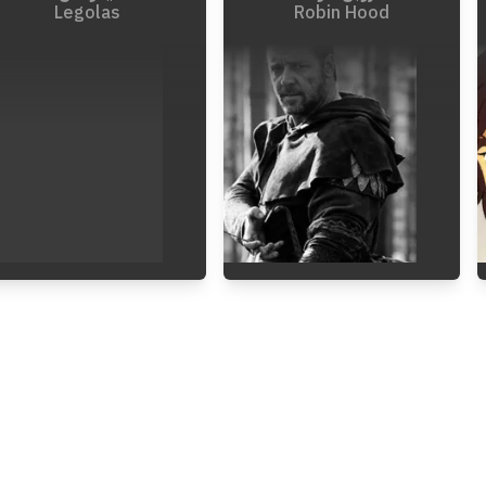
Legolas
Robin Hood
1903
-
1163