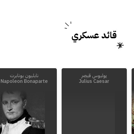
قائد عسكري
يوليوس قيصر
نابليون بونابرت
Napoleon Bonaparte
Julius Caesar