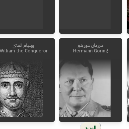
هيرمان غورينغ
ويليام الفاتح
1970
-
1890
1975
-
1892
William the Conqueror
Hermann Goring
المزيد