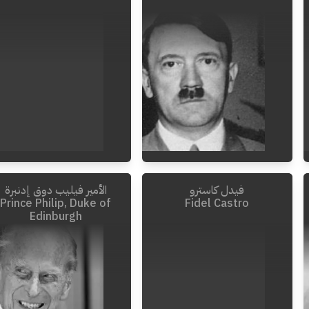
فيدل كاسترو
الأمير فيليب دوق إدنبرة
2021
-
1952
Invalid Date
-
1889
Prince Philip, Duke of
Fidel Castro
Edinburgh