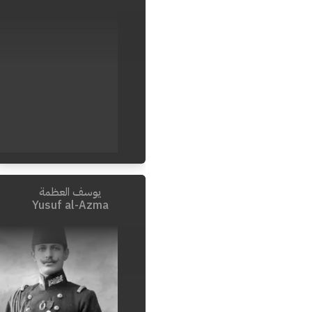
يوسف العظمة
Invalid Date
-
1918
Yusuf al-Azma