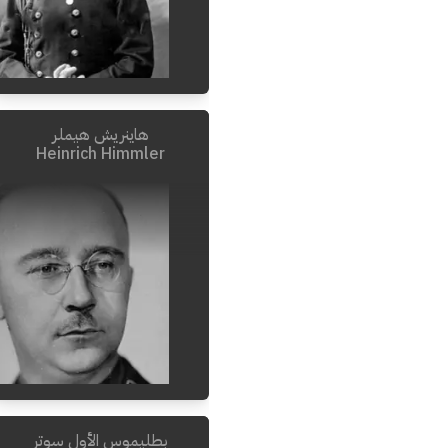
هاينريش هيملر
1920
-
1884
Heinrich Himmler
بطليموس الأول سوتر
1945
-
1900