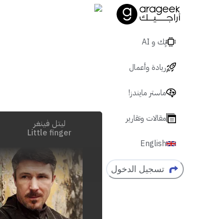
تٍك و AI
ريادة وأعمال
ماستر مايندز!
مقالات وتقارير
ليتل فينغر
Little finger
English
تسجيل الدخول