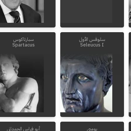
سلوقس الأول
سبارتاكوس
2021
-
1921
2016
-
1926
Spartacus
Seleucus I
بومبي
أبو فراس الحمداني