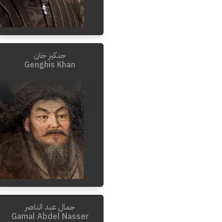
جنكيز خان
Genghis Khan
جمال عبد الناصر
Gamal Abdel Nasser