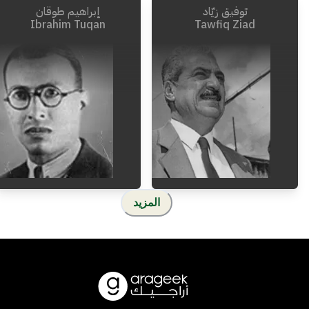
توفيق زيّاد
إبراهيم طوقان
Ibrahim Tuqan
Tawfiq Ziad
المزيد
1941
-
1905
1994
-
1929