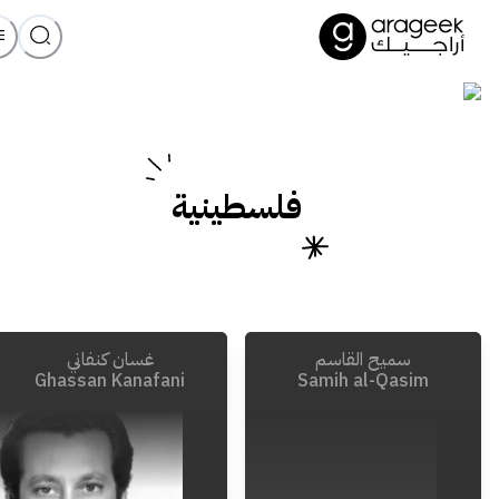
فلسطينية
سميح القاسم
غسان كنفاني
Ghassan Kanafani
Samih al-Qasim