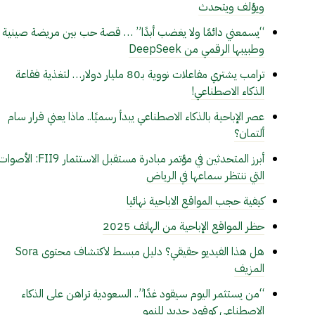
ويؤلف ويتحدث
“يسمعني دائمًا ولا يغضب أبدًا” … قصة حب بين مريضة صينية
وطبيبها الرقمي من DeepSeek
ترامب يشتري مفاعلات نووية بـ80 مليار دولار… لتغذية فقاعة
الذكاء الاصطناعي!
عصر الإباحية بالذكاء الاصطناعي يبدأ رسميًا.. ماذا يعني قرار سام
ألتمان؟
أبرز المتحدثين في مؤتمر مبادرة مستقبل الاستثمار FII9: الأص
التي ننتظر سماعها في الرياض
كيفية حجب المواقع الاباحية نهائيا
حظر المواقع الإباحية من الهاتف 2025
هل هذا الفيديو حقيقي؟ دليل مبسط لاكتشاف محتوى Sora
المزيف
“من يستثمر اليوم سيقود غدًا”.. السعودية تراهن على الذكاء
الاصطناعي كوقود جديد للنمو