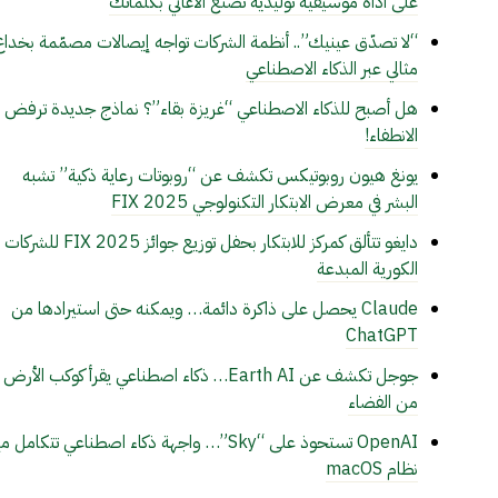
على أداة موسيقية توليدية تصنع الأغاني بكلماتك
“لا تصدّق عينيك”.. أنظمة الشركات تواجه إيصالات مصمّمة بخداع
مثالي عبر الذكاء الاصطناعي
هل أصبح للذكاء الاصطناعي “غريزة بقاء”؟ نماذج جديدة ترفض
الانطفاء!
يونغ هيون روبوتيكس تكشف عن “روبوتات رعاية ذكية” تشبه
البشر في معرض الابتكار التكنولوجي FIX 2025
دايغو تتألق كمركز للابتكار بحفل توزيع جوائز FIX 2025 للشركات
الكورية المبدعة
Claude يحصل على ذاكرة دائمة… ويمكنه حتى استيرادها من
ChatGPT
جوجل تكشف عن Earth AI… ذكاء اصطناعي يقرأ كوكب الأرض
من الفضاء
OpenAI تستحوذ على “Sky”… واجهة ذكاء اصطناعي تتكامل 
نظام macOS