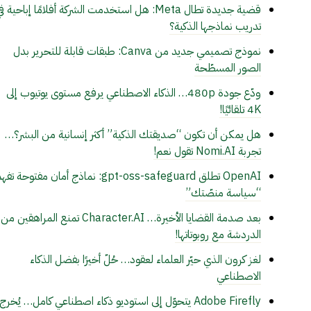
قضية جديدة تطال Meta: هل استخدمت الشركة أفلامًا إباحية ف
تدريب نماذجها الذكية؟
نموذج تصميمي جديد من Canva: طبقات قابلة للتحرير بدل
الصور المسطّحة
ودّع جودة 480p… الذكاء الاصطناعي يرفع مستوى يوتيوب إلى
4K تلقائيًا!
هل يمكن أن تكون “صديقتك الذكية” أكثر إنسانية من البشر؟…
تجربة Nomi.AI تقول نعم!
OpenAI تطلق gpt-oss-safeguard: نماذج أمان مفتوحة تف
“سياسة منصّتك”
بعد صدمة القضايا الأخيرة… Character.AI تمنع المراهقين من
الدردشة مع روبوتاتها!
لغز كرون الذي حيّر العلماء لعقود… حُلّ أخيرًا بفضل الذكاء
الاصطناعي
Adobe Firefly يتحوّل إلى استوديو ذكاء اصطناعي كامل… يُخرج