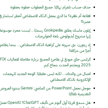
حذف حساب تلغرام نهائيًا: جميع الخطوات خطوة بخطوة
فقاعة أم طفرة؟ ما الذي يجعل الذكاء الاصطناعي أخطر استثمار في
عصرنا؟
إيلون ماسك يطلق Grokipedia رسميًا… ليست مجرد موسوعة
إنها مشروع أيديولوجي بلغة الخوارزميات
إد زيتورن: بنى شهرته على كراهية الذكاء الاصطناعي… بينما يتقاض
أجرًا من شركاته!
الرئيس جاي ميونغ لي يفاجئ الجميع بزيارة مفاجئة لفعاليات FIX
2025 ويختتم الحدث بنجاح كبير
اتصال من والدتك… لكنه ليس حقيقيًا: الوجه الجديد للهجمات
الإلكترونية بالذكاء الاصطناعي
جوجل تجعل PowerPoint من الماضي: Gemini ينشئ العرو
التقديمية تلقائيًا
هل نسمع قريبًا أول ألبوم من تأليف ChatGPT؟ penAI