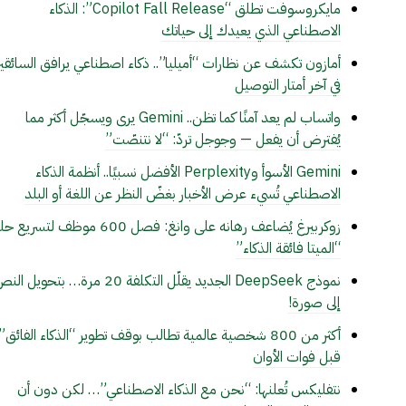
مايكروسوفت تطلق “Copilot Fall Release”: الذكاء
الاصطناعي الذي يعيدك إلى حياتك
أمازون تكشف عن نظارات “أميليا”.. ذكاء اصطناعي يرافق السائقي
في آخر أمتار التوصيل
واتساب لم يعد آمنًا كما تظن.. Gemini يرى ويسجّل أكثر مما
يُفترض أن يفعل — وجوجل تردّ: “لا نتنصّت”
Gemini الأسوأ وPerplexity الأفضل نسبيًا.. أنظمة الذكاء
الاصطناعي تُسيء عرض الأخبار بغضّ النظر عن اللغة أو البلد
زوكربيرغ يُضاعف رهانه على وانغ: فصل 600 موظف لتسريع
“الميتا فائقة الذكاء”
نموذج DeepSeek الجديد يقلّل التكلفة 20 مرة… بتحويل ا
إلى صورة!
أكثر من 800 شخصية عالمية تطالب بوقف تطوير “الذكاء الفائق”
قبل فوات الأوان
نتفليكس تُعلنها: “نحن مع الذكاء الاصطناعي”… لكن دون أن