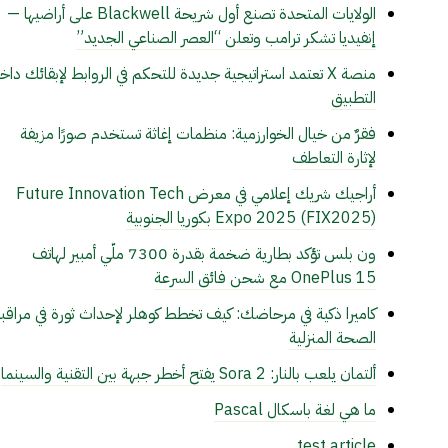
الولايات المتحدة تصنع أول شريحة Blackwell على أراضيها —
إنفيديا تشكر ترامب وتعلن “العصر الصناعي الجديد”
منصة X تعتمد استراتيجية جديدة للتحكم في الروابط لإبقائك داخ
التطبيق
فقرٌ من خيال الخوارزمية: منظمات إغاثة تستخدم صورًا مزيفة
لإثارة التعاطف
أراجيك شريك إعلامي في معرض Future Innovation Tech
Expo 2025 (FIX2025) بكوريا الجنوبية
ون بلس تؤكد بطارية ضخمة بقدرة 7300 ملّي أمبير لهاتف
OnePlus 15 مع شحن فائق السرعة
كاميرا ذكية في مرحاضك: كيف تخطط كوهلر لإحداث ثورة في مراقب
الصحة المنزلية
ألتمان يلعب بالنار: Sora 2 يفتح أخطر جبهة بين التقنية والسينما
ما هي لغة باسكال Pascal
test article