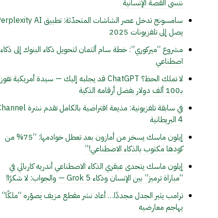
ننسى القصة الإنسانية
سامسونج تدخل عصر الشاشات المتحدّثة: تطبيق lexity AI
يصل إلى تلفزيونات 2025
مشروع “ميركوري”: خطة سام ألتمان لتحويل ذكاء البنوك إلى ذكاء
اصطناعي
لا تملك الحظ؟ ChatGPT قد يجلبه إليك — سيدة أمريكية تفوز
بـ100 ألف دولار بفضل أرقامه الذكية
في سابقة تلفزيونية: مذيعة افتراضية بالكامل تقدم نشرة 
4 البريطانية
إيلون ماسك يسخر من أمازون بعد تعطل خوادمها: “75% من
كودها مكتوب بالذكاء الاصطناعي!”
إيلون ماسك يتحدى عبقري الذكاء الاصطناعي أندريه كارباثي في
“مباراة ترميز” بين الإنسان وذكاء Grok 5 — والجواب: لا شكرًا!
ترامب يثير الجدل مجددًا… أعاد نشر مقطع مزيف يصوّره “ملكًا”
يهاجم معارضيه