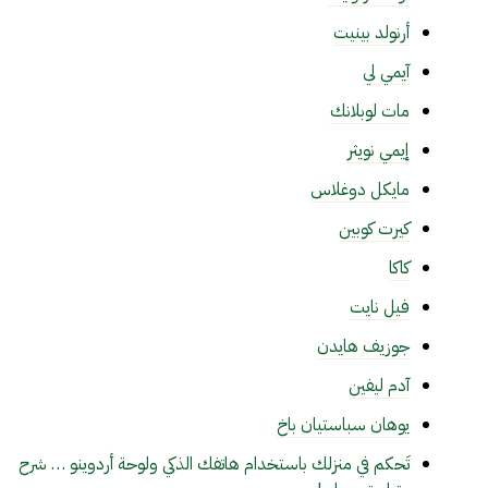
أرنولد بينيت
آيمي لي
مات لوبلانك
إيمي نويثر
مايكل دوغلاس
كيرت كوبين
كاكا
فيل نايت
جوزيف هايدن
آدم ليفين
يوهان سباستيان باخ
تَحكم في منزلك باستخدام هاتفك الذكي ولوحة أردوينو … شرح