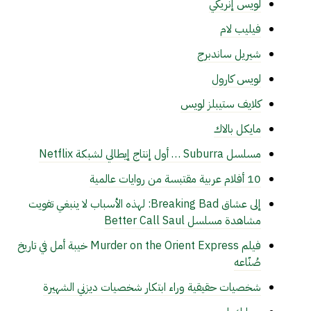
لويس إنريكي
فيليب لام
شيريل ساندبرج
لويس كارول
كلايف ستيبلز لويس
مايكل بالاك
مسلسل Suburra … أول إنتاج إيطالي لشبكة Netflix
10 أفلام عربية مقتبسة من روايات عالمية
إلى عشاق Breaking Bad: لهذه الأسباب لا ينبغي تفويت
مشاهدة مسلسل Better Call Saul
فيلم Murder on the Orient Express خيبة أمل في تاريخ
صُنّاعه
شخصيات حقيقية وراء ابتكار شخصيات ديزني الشهيرة