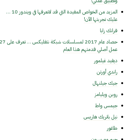
وتطبيق عملي!
المزيد من الخواص المفيدة التي قد لاتعرفها في ويندوز 10 …
عليك تجربتها الآن!
فرانك زابا
حصاد عام 2017 لمسلسلات شبكة نتفليكس … تعرف عل
عمل أصلي قدمتهم هذا العام
ديفيد غيلمور
راندي أورتن
جيك جيلنهال
روبن ويليامز
جيمس واط
نيل باتريك هاريس
طاغور
جيم موريسون