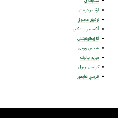
سبايك لي
لوكا مودريتش
توفيق مخلوفي
ألكسندر بوشكين
آنا إيفانوفيتش
شايلين وودلي
ميايم بياليك
كارليس بويول
فريدي هايمور