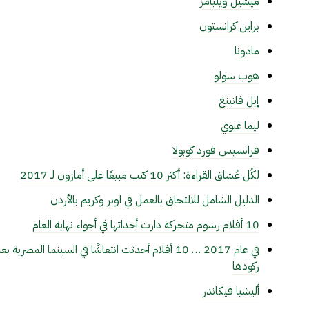
ميشيل ويليامز
براين كرانستون
مادونا
هوب سولو
إيل فانينغ
ليما غبوي
فرانسيس فورد كوبولا
لكُل عُشاق القراءة: أكثر 10 كتب مبيعًا على أمازون لـ 2017
الدليل الشامل للالتحاق بالعمل في اوبر وكريم بالأردن
10 أفلام رسوم متحركة دارت أحداثها في أجواء نهاية العام
في عام 2017 … 10 أفلام أحدثت انتعاشًا في السينما المصرية بع
ركودها
أليشيا فيكاندر