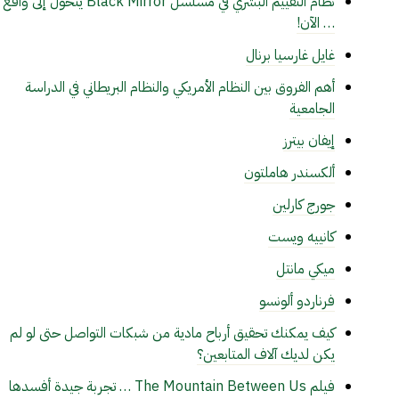
نظام التقييم البشري في مسلسل Black Mirror يتحول إلى واقع
… الآن!
غايل غارسيا برنال
أهم الفروق بين النظام الأمريكي والنظام البريطاني في الدراسة
الجامعية
إيفان بيترز
ألكسندر هاملتون
جورج كارلين
كانييه ويست
ميكي مانتل
فرناردو ألونسو
كيف يمكنك تحقيق أرباح مادية من شبكات التواصل حتى لو لم
يكن لديك آلاف المتابعين؟
فيلم The Mountain Between Us … تجربة جيدة أفسدها