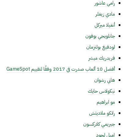
رامي عاشور
مادي زيغلر
أنغيلا ميركل
جانلويجي بوفون
لودفيغ بولتزمان
فريدريك ميشر
أفضل 10 ألعاب صدرت في 2017 وفقًا لتقييم GameSpot
هاني رشوان
نيكولاس حايك
مو ابراهيم
راتكو ملاديتش
جيريمي كلاركسون
إميل لحود