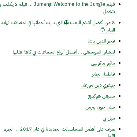
فيلم Jumanji: Welcome to the Jungle … فيلم لا يكذب
يتجَمل
8 من أفضل أفلام الرعب 👻 التي دارت أحداثها في احتفالات نهاية
العام 🎅
فخر الدين باشا
لعشاق الموسيقى … أفضل أنواع السماعات في كافة فئاتها
ماثيو ماكونهي
فاطمة الجابر
جيفري دين مورغان
ستيفن هوكينج
سان جون بيرس
ميل بي
تعرف على أفضل المسلسلات الجديدة في عام 2017 … الجزء
الأول