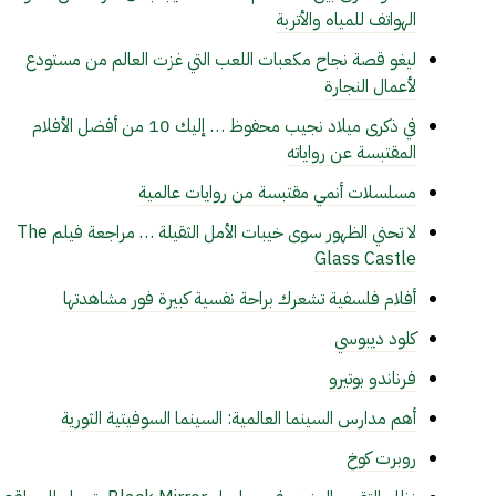
الهواتف للمياه والأتربة
ليغو قصة نجاح مكعبات اللعب التي غزت العالم من مستودع
لأعمال النجارة
في ذكرى ميلاد نجيب محفوظ … إليك 10 من أفضل الأفلام
المقتبسة عن رواياته
مسلسلات أنمي مقتبسة من روايات عالمية
لا تحني الظهور سوى خيبات الأمل الثقيلة … مراجعة فيلم The
Glass Castle
أفلام فلسفية تشعرك براحة نفسية كبيرة فور مشاهدتها
كلود ديبوسي
فرناندو بوتيرو
أهم مدارس السينما العالمية: السينما السوفيتية الثورية
روبرت كوخ