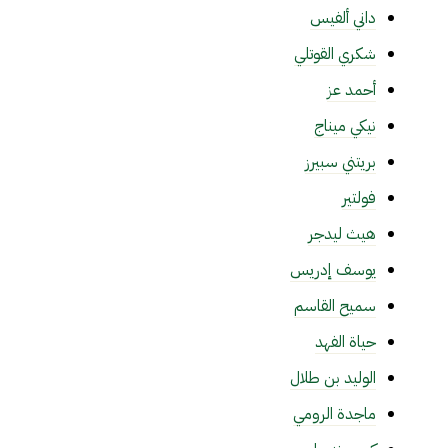
داني ألفيس
شكري القوتلي
أحمد عز
نيكي ميناج
بريتني سبيرز
فولتير
هيث ليدجر
يوسف إدريس
سميح القاسم
حياة الفهد
الوليد بن طلال
ماجدة الرومي