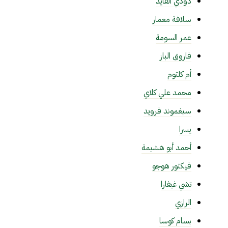
دودي الفايد
سلافة معمار
عمر السومة
فاروق الباز
أم كلثوم
محمد علي كلاي
سيغموند فرويد
يسرا
أحمد أبو هشيمة
فيكتور هوجو
تشي غيفارا
الرازي
بسام كوسا