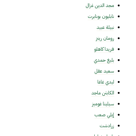
مجد الدين غزال
نابليون بونابرت
نبيلة عبيد
رومان رينز
فريدا كاهلو
بليغ حمدي
سعيد عقل
ليدي غاغا
الكابتن ماجد
سيلينا غوميز
إيلي صعب
زرادشت