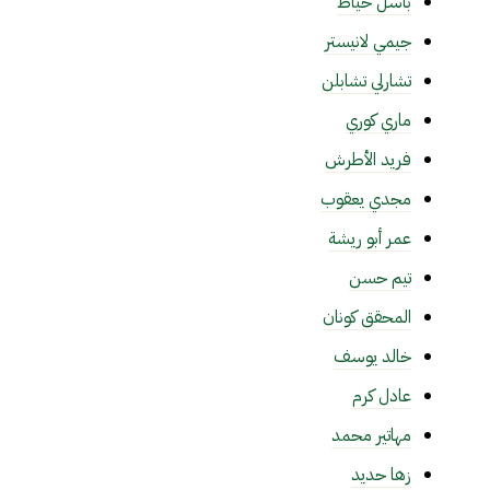
باسل خياط
جيمي لانيستر
تشارلي تشابلن
ماري كوري
فريد الأطرش
مجدي يعقوب
عمر أبو ريشة
تيم حسن
المحقق كونان
خالد يوسف
عادل كرم
مهاتير محمد
زها حديد