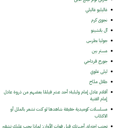
غاليليو غاليلي
نجوى كرم
آل باتشينو
جوليا بطرس
مستر بين
جورج قرداحي
ليلى علوي
طلال مدّاح
أفلام عادل إمام ولبلبة؛ أحد عشر فيلمًا بعضهم من ذروة عادل
إمام الفنية
مسلسلات كوميدية خفيفة شاهدها لو كنت تشعر بالملل أو
الاكتئاب
تجنب اختراق أجهزتك قبل فوات الأوان: لماذا يجب عليك تشفير