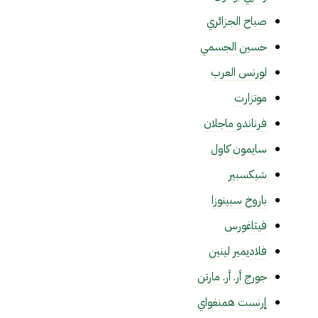
صباح الجزائري
حسين الجسمي
لورنس العرب
موتزارت
فرناندو ماجلان
سايمون كاول
شيكسبير
باروخ سبينوزا
فيثاغورس
فلاديمير لينين
جورج أر. أر. مارتن
إرنست همنغواي