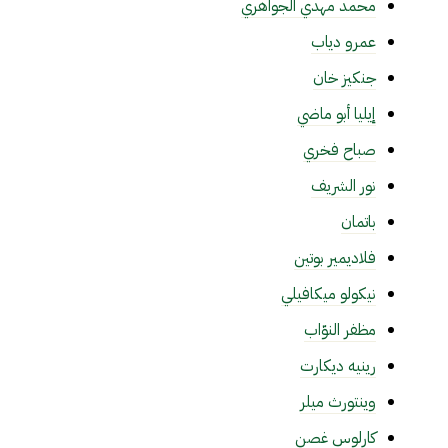
محمد مهدي الجواهري
عمرو دياب
جنكيز خان
إيليا أبو ماضي
صباح فخري
نور الشريف
باتمان
فلاديمير بوتين
نيكولو ميكافيلي
مظفر النوّاب
رينيه ديكارت
وينتورث ميلر
كارلوس غصن