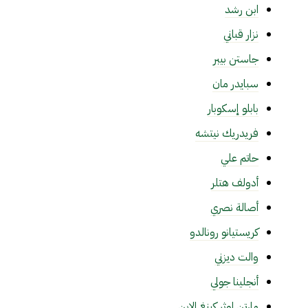
ابن رشد
نزار قباني
جاستن بيبر
سبايدر مان
بابلو إسكوبار
فريدريك نيتشه
حاتم علي
أدولف هتلر
أصالة نصري
كريستيانو رونالدو
والت ديزني
أنجلينا جولي
مارتن لوثر كينغ الابن