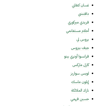
غسان كنفاني
دافنشي
فريدي ميركوري
أحلام مستغانمي
بروس لي
جيف بيزوس
فرانسوا أونري بينو
كارل ماركس
لويس سواريز
إيلون ماسك
نازك الملائكة
حسين فهمي